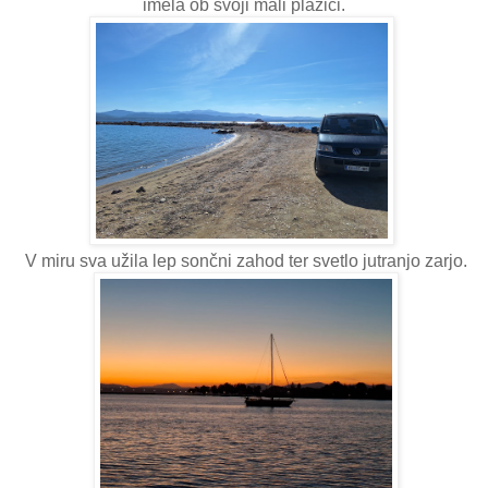
imela ob svoji mali plažici.
V miru sva užila lep sončni zahod ter svetlo jutranjo zarjo.