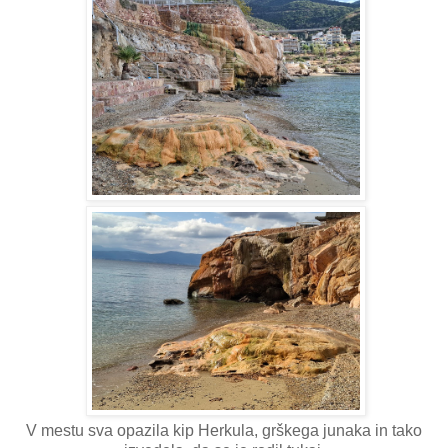
V mestu sva opazila kip Herkula, grškega junaka in tako