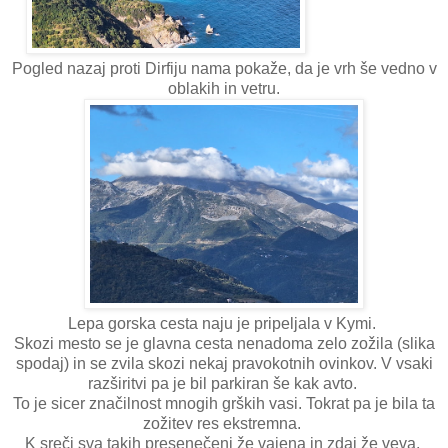
Pogled nazaj proti Dirfiju nama pokaže, da je vrh še vedno v
oblakih in vetru.
Lepa gorska cesta naju je pripeljala v Kymi.
Skozi mesto se je glavna cesta nenadoma zelo zožila (slika
spodaj) in se zvila skozi nekaj pravokotnih ovinkov. V vsaki
razširitvi pa je bil parkiran še kak avto.
To je sicer značilnost mnogih grških vasi. Tokrat pa je bila ta
zožitev res ekstremna.
K sreči sva takih presenečenj že vajena in zdaj že veva,