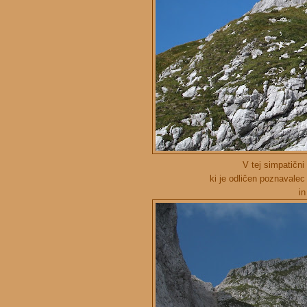
V tej simpatični 
ki je odličen poznavalec
in