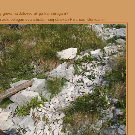
aj greva na Jalovec ali pa kam drugam?
h zelo oblegan sva izbrala manj obiskan Pelc nad Klonicami.