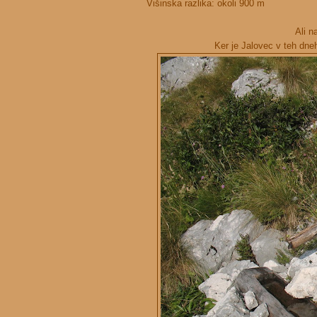
Višinska razlika: okoli 900 m
Ali n
Ker je Jalovec v teh dne