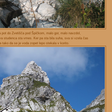
a pot do Zvetišča pod Špičkom, malo gor, malo navzdol,
va studenca sta vmes. Ker pa sta bila suha, sva si vzela čas
la tako da se je voda zopet lepo stekala v korito.