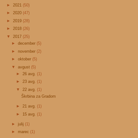
►
2021
(50)
►
2020
(47)
►
2019
(28)
►
2018
(26)
▼
2017
(25)
►
december
(5)
►
november
(2)
►
oktober
(5)
▼
avgust
(5)
►
26 avg.
(1)
►
23 avg.
(1)
▼
22 avg.
(1)
Škrbina za Gradom
►
21 avg.
(1)
►
15 avg.
(1)
►
julij
(1)
►
marec
(1)