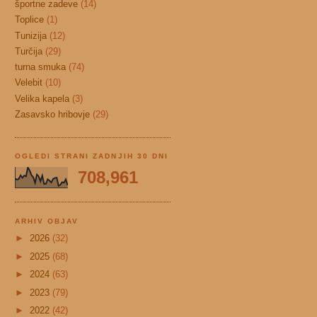
športne zadeve
(14)
Toplice
(1)
Tunizija
(12)
Turčija
(29)
turna smuka
(74)
Velebit
(10)
Velika kapela
(3)
Zasavsko hribovje
(29)
OGLEDI STRANI ZADNJIH 30 DNI
708,961
ARHIV OBJAV
►
2026
(32)
►
2025
(68)
►
2024
(63)
►
2023
(79)
►
2022
(42)