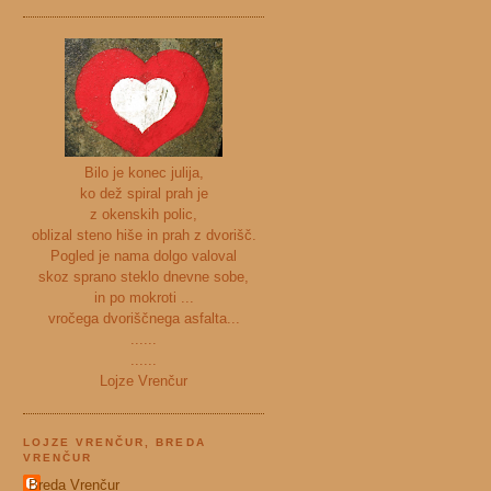
Bilo je konec julija,
ko dež spiral prah je
z okenskih polic,
oblizal steno hiše in prah z dvorišč.
Pogled je nama dolgo valoval
skoz sprano steklo dnevne sobe,
in po mokroti ...
vročega dvoriščnega asfalta...
......
......
Lojze Vrenčur
LOJZE VRENČUR, BREDA
VRENČUR
Breda Vrenčur