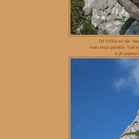
Od Vršiča se vije lep
malo skozi gozdiče. Tudi d
in jih popravi