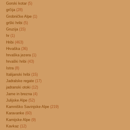
Gorski kotar
(5)
grčija
(28)
Grobničke Alpe
(1)
grški hribi
(5)
Gruzija
(15)
hr
(1)
Hribi
(463)
Hrvaška
(36)
hrvaška jezera
(1)
hrvaški hribi
(43)
Istra
(8)
Italijanski hribi
(15)
Jadralske regate
(17)
jadranski otoki
(12)
Jame in brezna
(4)
Julijske Alpe
(52)
Kamniško Savinjske Alpe
(219)
Karavanke
(60)
Karnijske Alpe
(9)
Kavkaz
(12)