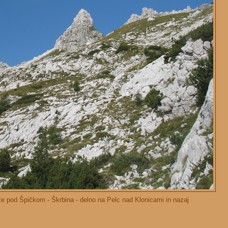
e pod Špičkom - Škrbina - delno na Pelc nad Klonicami in nazaj