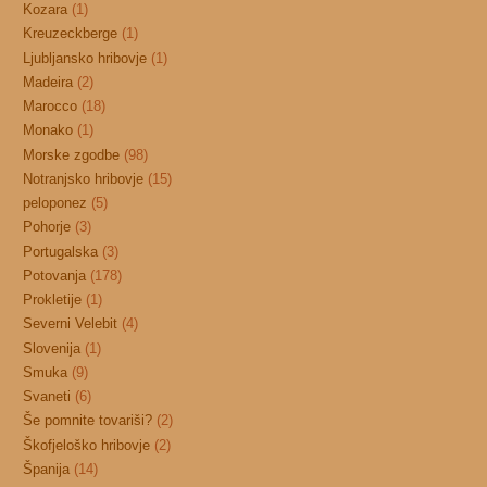
Kozara
(1)
Kreuzeckberge
(1)
Ljubljansko hribovje
(1)
Madeira
(2)
Marocco
(18)
Monako
(1)
Morske zgodbe
(98)
Notranjsko hribovje
(15)
peloponez
(5)
Pohorje
(3)
Portugalska
(3)
Potovanja
(178)
Prokletije
(1)
Severni Velebit
(4)
Slovenija
(1)
Smuka
(9)
Svaneti
(6)
Še pomnite tovariši?
(2)
Škofjeloško hribovje
(2)
Španija
(14)