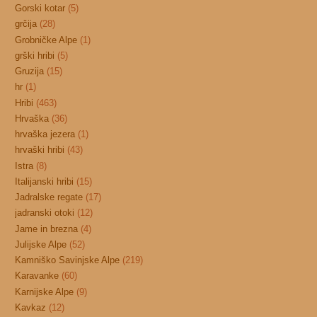
Gorski kotar
(5)
grčija
(28)
Grobničke Alpe
(1)
grški hribi
(5)
Gruzija
(15)
hr
(1)
Hribi
(463)
Hrvaška
(36)
hrvaška jezera
(1)
hrvaški hribi
(43)
Istra
(8)
Italijanski hribi
(15)
Jadralske regate
(17)
jadranski otoki
(12)
Jame in brezna
(4)
Julijske Alpe
(52)
Kamniško Savinjske Alpe
(219)
Karavanke
(60)
Karnijske Alpe
(9)
Kavkaz
(12)