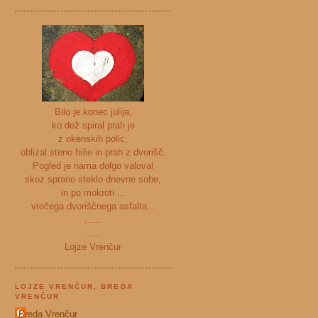
Bilo je konec julija,
ko dež spiral prah je
z okenskih polic,
oblizal steno hiše in prah z dvorišč.
Pogled je nama dolgo valoval
skoz sprano steklo dnevne sobe,
in po mokroti ...
vročega dvoriščnega asfalta...
......
......
Lojze Vrenčur
LOJZE VRENČUR, BREDA
VRENČUR
Breda Vrenčur