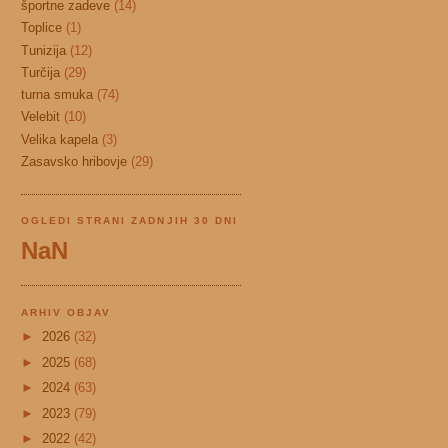
športne zadeve
(14)
Toplice
(1)
Tunizija
(12)
Turčija
(29)
turna smuka
(74)
Velebit
(10)
Velika kapela
(3)
Zasavsko hribovje
(29)
OGLEDI STRANI ZADNJIH 30 DNI
NaN
ARHIV OBJAV
►
2026
(32)
►
2025
(68)
►
2024
(63)
►
2023
(79)
►
2022
(42)