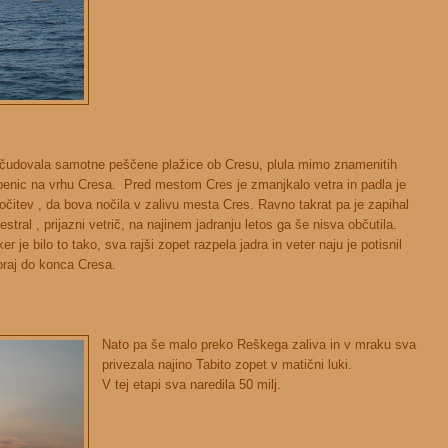
čudovala samotne peščene plažice ob Cresu, plula mimo znamenitih
benic na vrhu Cresa. Pred mestom Cres je zmanjkalo vetra in padla je
očitev , da bova nočila v zalivu mesta Cres. Ravno takrat pa je zapihal
stral , prijazni vetrič, na najinem jadranju letos ga še nisva občutila.
ker je bilo to tako, sva rajši zopet razpela jadra in veter naju je potisnil
oraj do konca Cresa.
Nato pa še malo preko Reškega zaliva in v mraku sva
privezala najino Tabito zopet v matični luki.
V tej etapi sva naredila 50 milj.