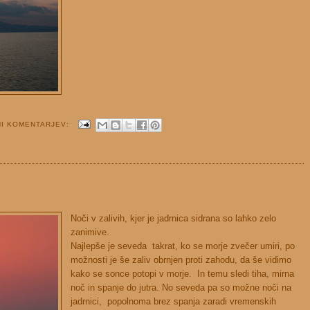
NI KOMENTARJEV:
Noči v zalivih, kjer je jadrnica sidrana so lahko zelo
zanimive.
Najlepše je seveda takrat, ko se morje zvečer umiri, po
možnosti je še zaliv obrnjen proti zahodu, da še vidimo
kako se sonce potopi v morje. In temu sledi tiha, mirna
noč in spanje do jutra. No seveda pa so možne noči na
jadrnici, popolnoma brez spanja zaradi vremenskih