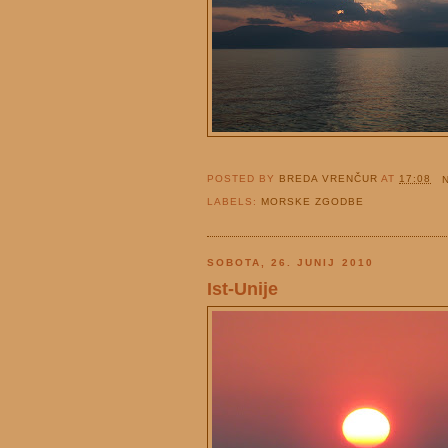
POSTED BY
BREDA VRENČUR
AT
17:08
LABELS:
MORSKE ZGODBE
SOBOTA, 26. JUNIJ 2010
Ist-Unije