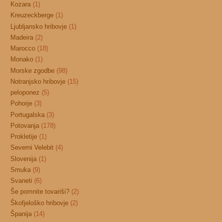
Kozara
(1)
Kreuzeckberge
(1)
Ljubljansko hribovje
(1)
Madeira
(2)
Marocco
(18)
Monako
(1)
Morske zgodbe
(98)
Notranjsko hribovje
(15)
peloponez
(5)
Pohorje
(3)
Portugalska
(3)
Potovanja
(178)
Prokletije
(1)
Severni Velebit
(4)
Slovenija
(1)
Smuka
(9)
Svaneti
(6)
Še pomnite tovariši?
(2)
Škofjeloško hribovje
(2)
Španija
(14)