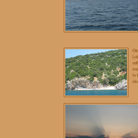
Ob
Lu
odl
mae
In 
sk