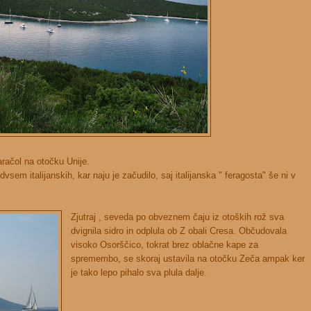
račol na otočku Unije.
edvsem italijanskih, kar naju je začudilo, saj italijanska " feragosta" še ni v
Zjutraj , seveda po obveznem čaju iz otoških rož sva
dvignila sidro in odplula ob Z obali Cresa. Občudovala
visoko Osorščico, tokrat brez oblačne kape za
spremembo, se skoraj ustavila na otočku Zeča ampak ker
je tako lepo pihalo sva plula dalje.