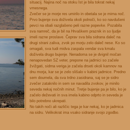
situacij. Najina noč na otoku Ist je bila tokrat nekaj
vmesnega.
Zvečer se je morje res umirilo in obetala se je mirna noč.
Prvo bujenje sva doživela okoli polnoči, ko so navdušeni
pevci na obali razglašeno peli razne popevke. Pozabila
sva namreč, da je bil na Hrvaškem praznik in so ljudje
imeli razne proslave. Čeprav sva bila sidrana daleč na
drugi strani zaliva, zvok po morju zelo daleč nese. Ko so
omagali, sva tudi midva zaspala vendar sva kmalu
doživela drugo bujenje. Nenadoma se je dvignil močan
nenapovedan SZ veter, prepone na jadrnici so začele
žvižgati, sidrna veriga je začela drseti okoli kamnov na
dnu morja, kar se je zelo slišalo v kabini jadrnice. Predno
sem doumela, da sva trdno zasidrana, saj se je sidro
zvečer zataknilo in sem se navadila zvokov, je minilo
seveda nekaj nočnih minut. Tretje bujenje pa je bilo, ko je
začelo deževati in sva imela kabino odprto in seveda je
bilo potrebno ukrepati.
No takih noči ali različic tega je kar nekaj, ko je jadrnica
na sidru. Velikokrat ima vsako sidranje svojo zgodbo.