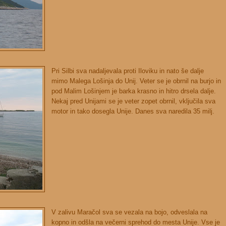
Pri Silbi sva nadaljevala proti Iloviku in nato še dalje
mimo Malega Lošinja do Unij. Veter se je obrnil na burjo in
pod Malim Lošinjem je barka krasno in hitro drsela dalje.
Nekaj pred Unijami se je veter zopet obrnil, vključila sva
motor in tako dosegla Unije. Danes sva naredila 35 milj.
V zalivu Maračol sva se vezala na bojo, odveslala na
kopno in odšla na večerni sprehod do mesta Unije. Vse je