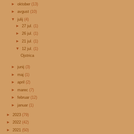
►
oktober
(13)
►
avgust
(10)
▼
julij
(4)
►
27 jul.
(1)
►
26 jul.
(1)
►
21 jul.
(1)
▼
12 jul.
(1)
Ojstrica
►
junij
(3)
►
maj
(1)
►
april
(2)
►
marec
(7)
►
februar
(12)
►
januar
(1)
►
2023
(79)
►
2022
(42)
►
2021
(50)