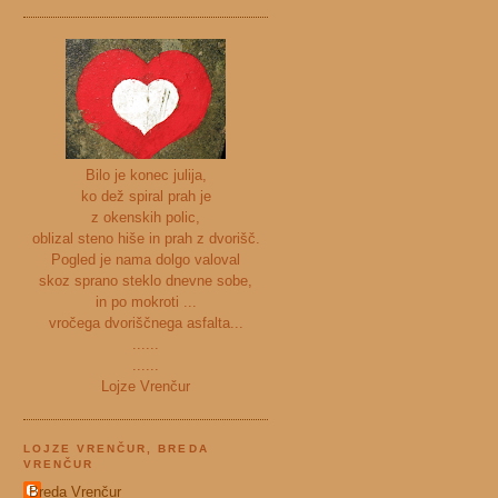
Bilo je konec julija,
ko dež spiral prah je
z okenskih polic,
oblizal steno hiše in prah z dvorišč.
Pogled je nama dolgo valoval
skoz sprano steklo dnevne sobe,
in po mokroti ...
vročega dvoriščnega asfalta...
......
......
Lojze Vrenčur
LOJZE VRENČUR, BREDA
VRENČUR
Breda Vrenčur