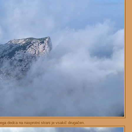
ga dedca na nasprotni strani je vsakič drugačen.