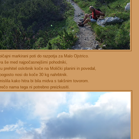
ičajni markirani poti do razpotja za Malo Ojstrico.
va še med najpočasnejšimi pohodniki,
u prehitel oskrbnik koče na Molički planini in povedal,
pogosto nosi do koče 30 kg nahrbtnik.
islila kako hitra bi bila midva s takšnim tovorom.
rečo nama tega ni potrebno preizkusiti.