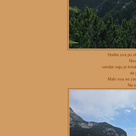
Hodila sva po ob
Nis
vendar naju je kmal
da 
Malo sva se zam
Na s