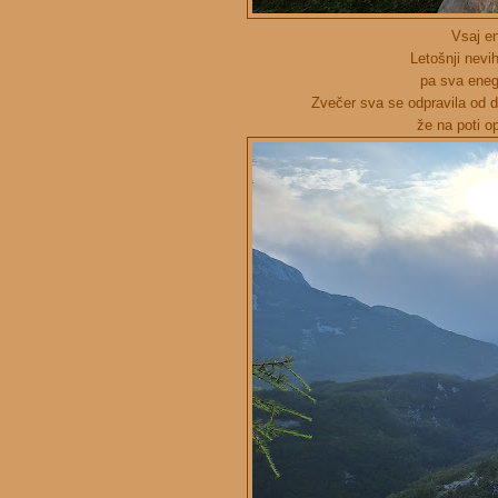
Vsaj en
Letošnji nevih
pa sva enega
Zvečer sva se odpravila od d
že na poti o