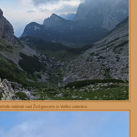
ričele nabirati nad Žvižgavcem in Veliko zelenico.