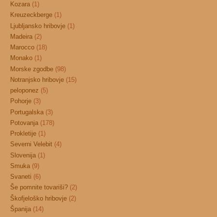
Kozara
(1)
Kreuzeckberge
(1)
Ljubljansko hribovje
(1)
Madeira
(2)
Marocco
(18)
Monako
(1)
Morske zgodbe
(98)
Notranjsko hribovje
(15)
peloponez
(5)
Pohorje
(3)
Portugalska
(3)
Potovanja
(178)
Prokletije
(1)
Severni Velebit
(4)
Slovenija
(1)
Smuka
(9)
Svaneti
(6)
Še pomnite tovariši?
(2)
Škofjeloško hribovje
(2)
Španija
(14)