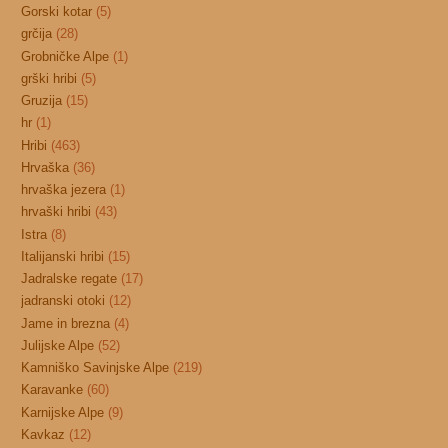
Gorski kotar
(5)
grčija
(28)
Grobničke Alpe
(1)
grški hribi
(5)
Gruzija
(15)
hr
(1)
Hribi
(463)
Hrvaška
(36)
hrvaška jezera
(1)
hrvaški hribi
(43)
Istra
(8)
Italijanski hribi
(15)
Jadralske regate
(17)
jadranski otoki
(12)
Jame in brezna
(4)
Julijske Alpe
(52)
Kamniško Savinjske Alpe
(219)
Karavanke
(60)
Karnijske Alpe
(9)
Kavkaz
(12)