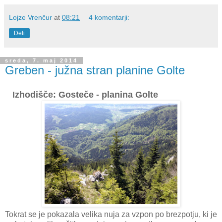
Lojze Vrenčur
at
08:21
4 komentarji:
Deli
sreda, 7. maj 2014
Greben - južna stran planine Golte
Izhodišče: Gosteče - planina Golte
Tokrat se je pokazala velika nuja za vzpon po brezpotju, ki je