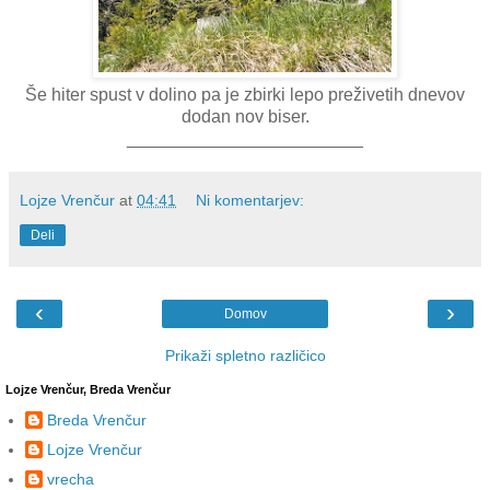
Še hiter spust v dolino pa je zbirki lepo preživetih dnevov
dodan nov biser.
________________________
Lojze Vrenčur
at
04:41
Ni komentarjev:
Deli
‹
›
Domov
Prikaži spletno različico
Lojze Vrenčur, Breda Vrenčur
Breda Vrenčur
Lojze Vrenčur
vrecha