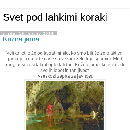
Svet pod lahkimi koraki
sreda, 19. marec 2014
Križna jama
Veliko let je že od takrat minilo, ko smo bili še zelo aktivni
jamarji in na tiste čase so vezani zelo lepi spomini. Med
drugim smo si takrat ogledali tudi Križno jamo, ki je zaradi
svojih lepot in ranljivosti
vseskozi zaprta za javnost.