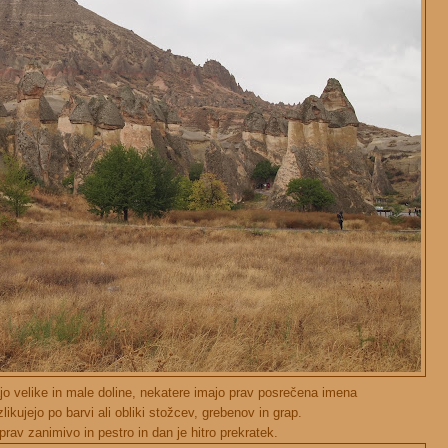
o velike in male doline, nekatere imajo prav posrečena imena
ikujejo po barvi ali obliki stožcev, grebenov in grap.
prav zanimivo in pestro in dan je hitro prekratek.