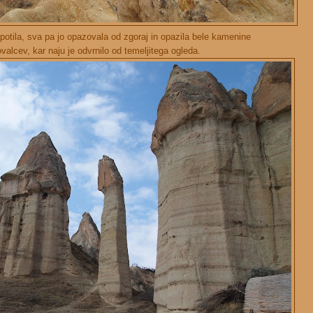
otila, sva pa jo opazovala od zgoraj in opazila bele kamenine
ovalcev, kar naju je odvrnilo od temeljitega ogleda.