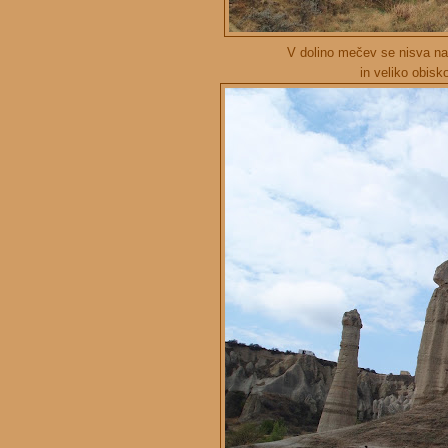
V dolino mečev se nisva nap
in veliko obisk