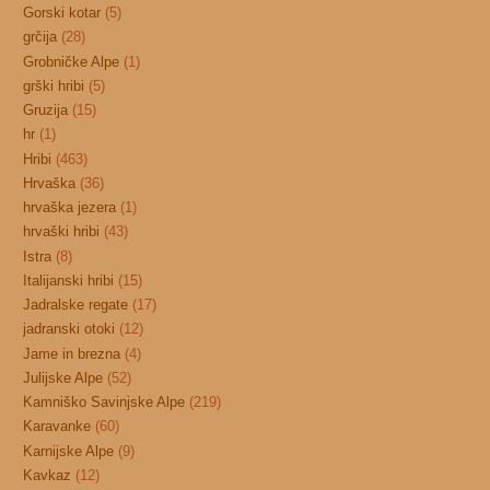
Gorski kotar
(5)
grčija
(28)
Grobničke Alpe
(1)
grški hribi
(5)
Gruzija
(15)
hr
(1)
Hribi
(463)
Hrvaška
(36)
hrvaška jezera
(1)
hrvaški hribi
(43)
Istra
(8)
Italijanski hribi
(15)
Jadralske regate
(17)
jadranski otoki
(12)
Jame in brezna
(4)
Julijske Alpe
(52)
Kamniško Savinjske Alpe
(219)
Karavanke
(60)
Karnijske Alpe
(9)
Kavkaz
(12)