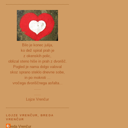
Bilo je konec julija,
ko dež spiral prah je
z okenskih polic,
oblizal steno hiše in prah z dvorišč.
Pogled je nama dolgo valoval
skoz sprano steklo dnevne sobe,
in po mokroti ...
vročega dvoriščnega asfalta...
......
......
Lojze Vrenčur
LOJZE VRENČUR, BREDA
VRENČUR
Breda Vrenčur