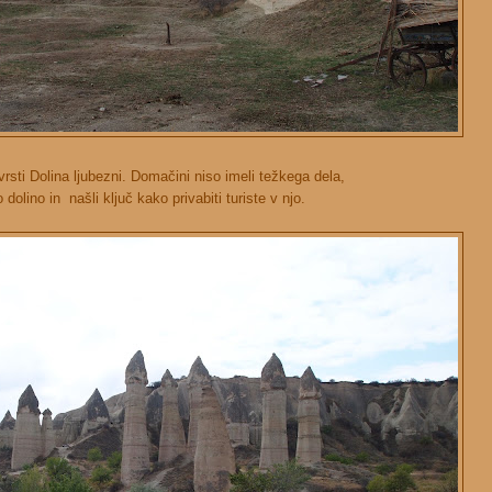
vrsti Dolina ljubezni. Domačini niso imeli težkega dela,
o dolino in našli ključ kako privabiti turiste v njo.