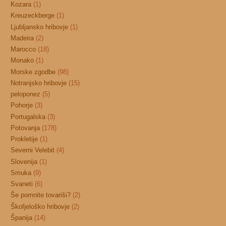
Kozara
(1)
Kreuzeckberge
(1)
Ljubljansko hribovje
(1)
Madeira
(2)
Marocco
(18)
Monako
(1)
Morske zgodbe
(98)
Notranjsko hribovje
(15)
peloponez
(5)
Pohorje
(3)
Portugalska
(3)
Potovanja
(178)
Prokletije
(1)
Severni Velebit
(4)
Slovenija
(1)
Smuka
(9)
Svaneti
(6)
Še pomnite tovariši?
(2)
Škofjeloško hribovje
(2)
Španija
(14)