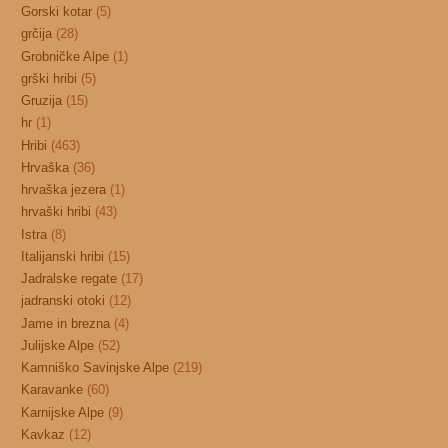
Gorski kotar
(5)
grčija
(28)
Grobničke Alpe
(1)
grški hribi
(5)
Gruzija
(15)
hr
(1)
Hribi
(463)
Hrvaška
(36)
hrvaška jezera
(1)
hrvaški hribi
(43)
Istra
(8)
Italijanski hribi
(15)
Jadralske regate
(17)
jadranski otoki
(12)
Jame in brezna
(4)
Julijske Alpe
(52)
Kamniško Savinjske Alpe
(219)
Karavanke
(60)
Karnijske Alpe
(9)
Kavkaz
(12)