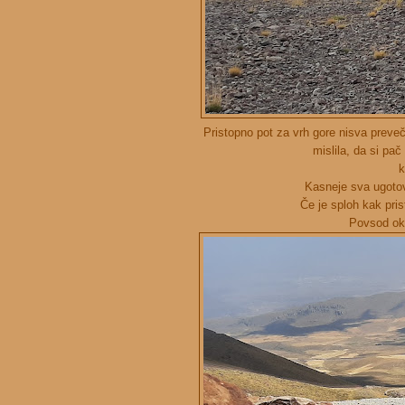
Pristopno pot za vrh gore nisva preve
mislila, da si pa
k
Kasneje sva ugotovi
Če je sploh kak pri
Povsod okr