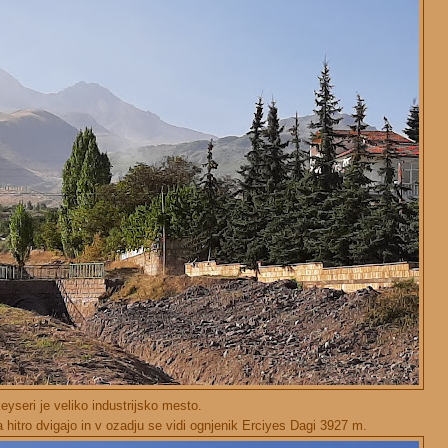
eyseri je veliko industrijsko mesto.
hitro dvigajo in v ozadju se vidi ognjenik Erciyes Dagi 3927 m.