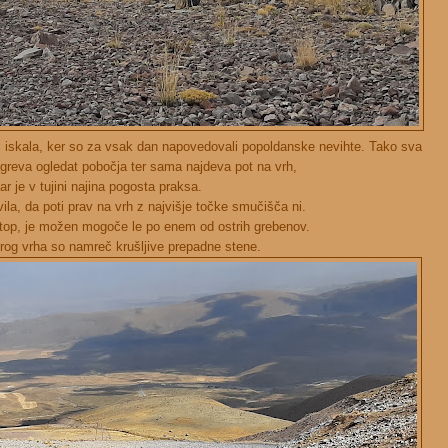
č iskala, ker so za vsak dan napovedovali popoldanske nevihte. Tako sva
č greva ogledat pobočja ter sama najdeva pot na vrh,
ar je v tujini najina pogosta praksa.
la, da poti prav na vrh z najvišje točke smučišča ni.
stop, je možen mogoče le po enem od ostrih grebenov.
og vrha so namreč krušljive prepadne stene.