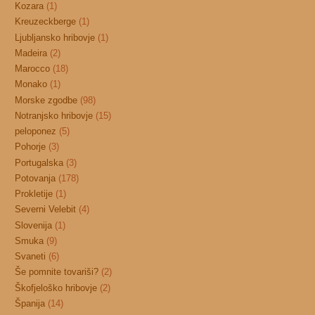
Kozara
(1)
Kreuzeckberge
(1)
Ljubljansko hribovje
(1)
Madeira
(2)
Marocco
(18)
Monako
(1)
Morske zgodbe
(98)
Notranjsko hribovje
(15)
peloponez
(5)
Pohorje
(3)
Portugalska
(3)
Potovanja
(178)
Prokletije
(1)
Severni Velebit
(4)
Slovenija
(1)
Smuka
(9)
Svaneti
(6)
Še pomnite tovariši?
(2)
Škofjeloško hribovje
(2)
Španija
(14)