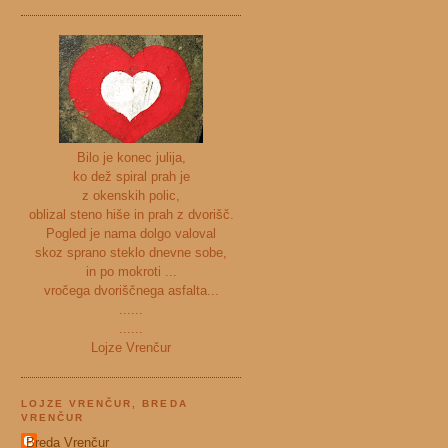
Bilo je konec julija,
ko dež spiral prah je
z okenskih polic,
oblizal steno hiše in prah z dvorišč.
Pogled je nama dolgo valoval
skoz sprano steklo dnevne sobe,
in po mokroti ...
vročega dvoriščnega asfalta...
......
......
Lojze Vrenčur
LOJZE VRENČUR, BREDA
VRENČUR
Breda Vrenčur