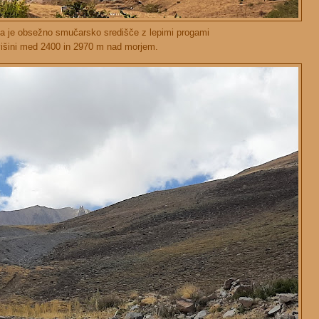
a je obsežno smučarsko središče z lepimi progami
višini med 2400 in 2970 m nad morjem.