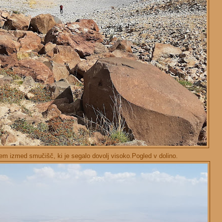
nem izmed smučišč, ki je segalo dovolj visoko.Pogled v dolino.