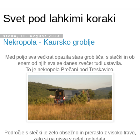
Svet pod lahkimi koraki
sreda, 16. avgust 2023
Nekropola - Kaursko groblje
Med potjo sva večkrat opazila stara grobišča s stečki in ob
enem od njih sva se danes zvečer tudi ustavila.
To je nekropola Prečani pod Treskavico.
Področje s stečki je zelo obsežno in preraslo z visoko travo,
zato si ga nisva v celoti ogledala.