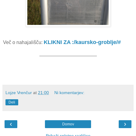
KLIKNI ZA :/kaursko-groblje/#
Več o nahajališču:
_____________________
Lojze Vrenčur
at
21:00
Ni komentarjev:
Deli
‹
›
Domov
Prikaži spletno različico