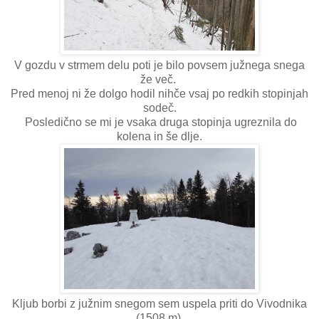
V gozdu v strmem delu poti je bilo povsem južnega snega
že več.
Pred menoj ni že dolgo hodil nihče vsaj po redkih stopinjah
sodeč.
Posledično se mi je vsaka druga stopinja ugreznila do
kolena in še dlje.
Kljub borbi z južnim snegom sem uspela priti do Vivodnika
(1508 m).