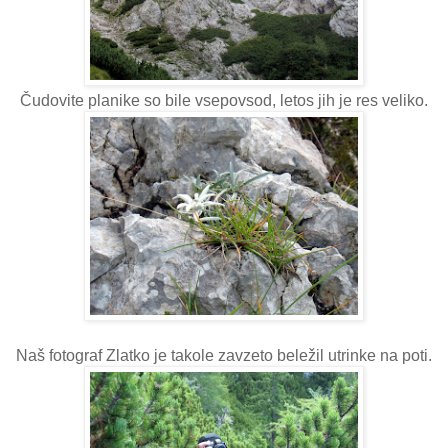
Čudovite planike so bile vsepovsod, letos jih je res veliko.
Naš fotograf Zlatko je takole zavzeto beležil utrinke na poti.