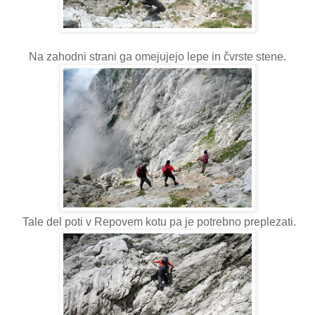
Na zahodni strani ga omejujejo lepe in čvrste stene.
Tale del poti v Repovem kotu pa je potrebno preplezati.