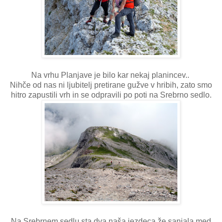
Na vrhu Planjave je bilo kar nekaj planincev..
Nihče od nas ni ljubitelj pretirane gužve v hribih, zato smo
hitro zapustili vrh in se odpravili po poti na Srebrno sedlo.
Na Srebrnem sedlu sta dva naša jezdeca že sanjala med