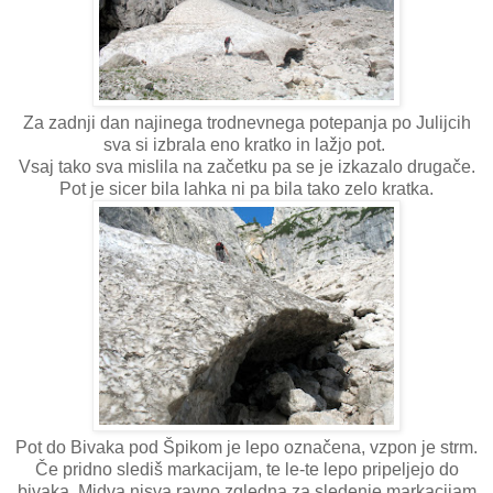
Za zadnji dan najinega trodnevnega potepanja po Julijcih
sva si izbrala eno kratko in lažjo pot.
Vsaj tako sva mislila na začetku pa se je izkazalo drugače.
Pot je sicer bila lahka ni pa bila tako zelo kratka.
Pot do Bivaka pod Špikom je lepo označena, vzpon je strm.
Če pridno slediš markacijam, te le-te lepo pripeljejo do
bivaka. Midva nisva ravno zgledna za sledenje markacijam