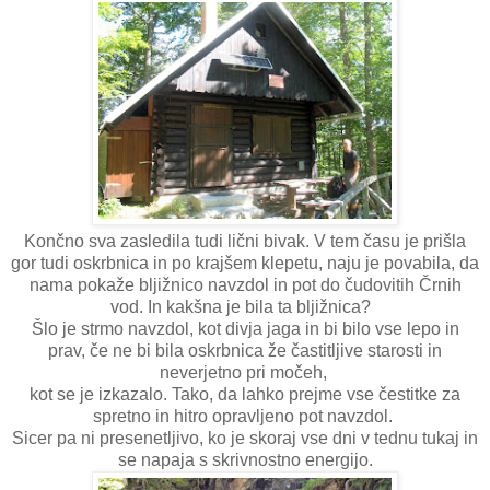
Končno sva zasledila tudi lični bivak. V tem času je prišla
gor tudi oskrbnica in po krajšem klepetu, naju je povabila, da
nama pokaže bljižnico navzdol in pot do čudovitih Črnih
vod. In kakšna je bila ta bljižnica?
Šlo je strmo navzdol, kot divja jaga in bi bilo vse lepo in
prav, če ne bi bila oskrbnica že častitljive starosti in
neverjetno pri močeh,
kot se je izkazalo. Tako, da lahko prejme vse čestitke za
spretno in hitro opravljeno pot navzdol.
Sicer pa ni presenetljivo, ko je skoraj vse dni v tednu tukaj in
se napaja s skrivnostno energijo.