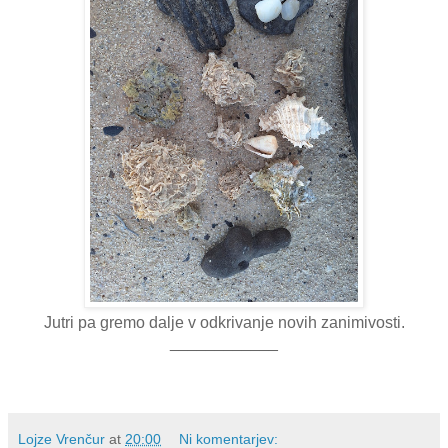
Jutri pa gremo dalje v odkrivanje novih zanimivosti.
____________
Lojze Vrenčur
at
20:00
Ni komentarjev: