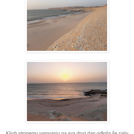
Kljub strogemu varovanju pa sva drug dan odkrila še zaliv