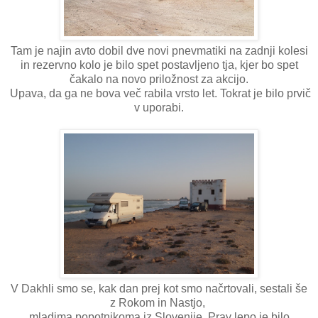
Tam je najin avto dobil dve novi pnevmatiki na zadnji kolesi
in rezervno kolo je bilo spet postavljeno tja, kjer bo spet
čakalo na novo priložnost za akcijo.
Upava, da ga ne bova več rabila vrsto let. Tokrat je bilo prvič
v uporabi.
V Dakhli smo se, kak dan prej kot smo načrtovali, sestali še
z Rokom in Nastjo,
mladima popotnikoma iz Slovenije. Prav lepo je bilo