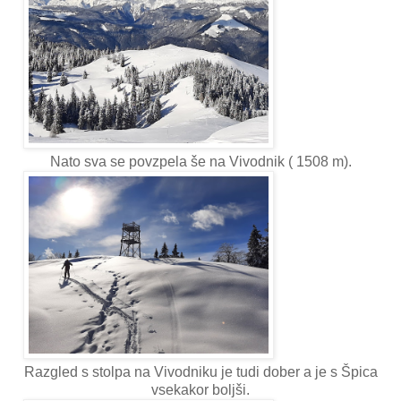
Nato sva se povzpela še na Vivodnik ( 1508 m).
Razgled s stolpa na Vivodniku je tudi dober a je s Špica
vsekakor boljši.