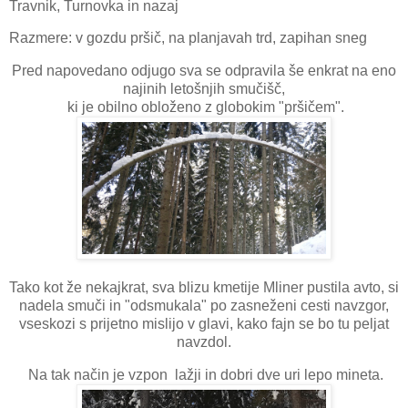
Travnik, Turnovka in nazaj
Razmere: v gozdu pršič, na planjavah trd, zapihan sneg
Pred napovedano odjugo sva se odpravila še enkrat na eno
najinih letošnjih smučišč,
ki je obilno obloženo z globokim "pršičem".
Tako kot že nekajkrat, sva blizu kmetije Mliner pustila avto, si
nadela smuči in "odsmukala" po zasneženi cesti navzgor,
vseskozi s prijetno mislijo v glavi, kako fajn se bo tu peljat
navzdol.
Na tak način je vzpon lažji in dobri dve uri lepo mineta.