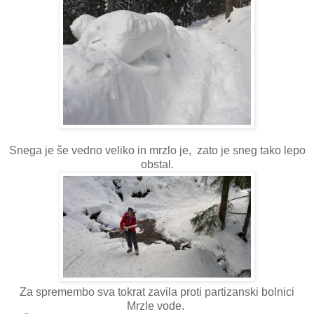
Snega je še vedno veliko in mrzlo je, zato je sneg tako lepo
obstal.
Za spremembo sva tokrat zavila proti partizanski bolnici
Mrzle vode.