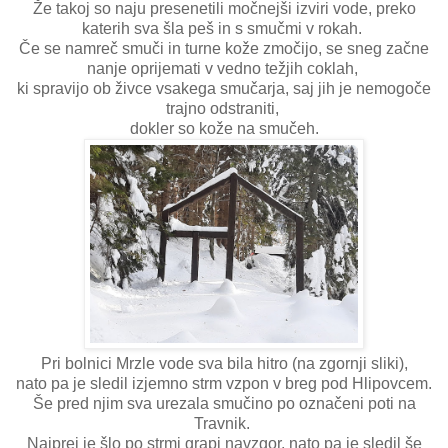
Že takoj so naju presenetili močnejši izviri vode, preko
katerih sva šla peš in s smučmi v rokah.
Če se namreč smuči in turne kože zmočijo, se sneg začne
nanje oprijemati v vedno težjih coklah,
ki spravijo ob živce vsakega smučarja, saj jih je nemogoče
trajno odstraniti,
dokler so kože na smučeh.
Pri bolnici Mrzle vode sva bila hitro (na zgornji sliki),
nato pa je sledil izjemno strm vzpon v breg pod Hlipovcem.
Še pred njim sva urezala smučino po označeni poti na
Travnik.
Najprej je šlo po strmi grapi navzgor, nato pa je sledil še