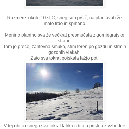
Razmere: okoli -10 st.C, sneg suh pršič, na planjavah že
malo trdo in spihano
Menino planino sva že večkrat presmučala z gornjegrajske
strani.
Tam je precej zahtevna smuka, strm teren po gozdu in strmih
gozdnih vlakah.
Zato sva tokrat poiskala lažjo pot.
V tej obilici snega sva tokrat lahko izbrala pristop z vzhodne