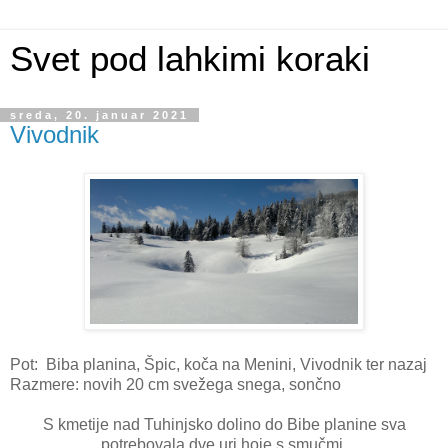
Svet pod lahkimi koraki
sreda, 20. januar 2021
Vivodnik
Pot: Biba planina, Špic, koča na Menini, Vivodnik ter nazaj
Razmere: novih 20 cm svežega snega, sončno
S kmetije nad Tuhinjsko dolino do Bibe planine sva
potrebovala dve uri hoje s smučmi.