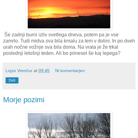
Še zadnji burni izliv svetlega dneva, potem pa je vse
zamrlo. Tudi midva sva bila kmalu za tem v dolini. In po dveh
urah nočne vožnje sva bila doma. Na vrata je že trkal
poslednji letošnji teden. Ali bo prinesel še kaj lepega?
Lojze Vrenčur
at
09:45
Ni komentarjev:
Deli
Morje pozimi