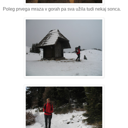
Poleg prvega mraza v gorah pa sva užila tudi nekaj sonca.