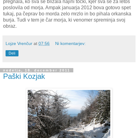
pregnala, ko sva se bližala najini točki, kjer sva se za letos
poslovila od morja. Ampak januarja 2012 bova gotovo spet
tukaj, pa čeprav bo morda zelo mrzlo in bo pihala orkanska
burja. Tudi v tem je čar morja, ki venomer spreminja svoj
obraz.
Lojze Vrenčur
at
07:56
Ni komentarjev:
Deli
nedelja, 18. december 2011
Paški Kozjak