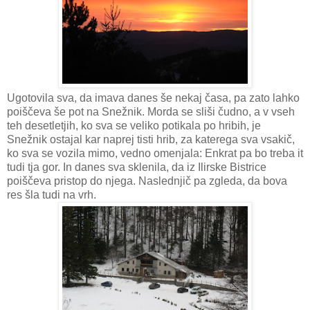
Ugotovila sva, da imava danes še nekaj časa, pa zato lahko
poiščeva še pot na Snežnik. Morda se sliši čudno, a v vseh
teh desetletjih, ko sva se veliko potikala po hribih, je
Snežnik ostajal kar naprej tisti hrib, za katerega sva vsakič,
ko sva se vozila mimo, vedno omenjala: Enkrat pa bo treba it
tudi tja gor. In danes sva sklenila, da iz Ilirske Bistrice
poiščeva pristop do njega. Naslednjič pa zgleda, da bova
res šla tudi na vrh.