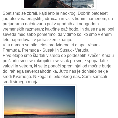
Spet smo se zbrali, kajti leto je naokrog. Dobrih petdeset
jadralcev na enajstih jadrnicah in vsi s trdnim namenom, da
prejadramo načrtovano pot v ugodnih ali neugodnih
vremenskih razmerah; kakršne pač bodo. In da se na tej poti
seveda med sabo pomerimo, da vidimo koliko smo v enem
letu napredovali v jadralskem znanju.
V ta namen so bile letos predvidene tri etape. Vrsar -
Premuda, Premuda - Susak in Susak - Veruda.
Prvo etapo smo štartali v sredo ob poldesetih zvečer. Kmalu
po štartu smo se rakropili in se vsak po svoje spopadali z
valovi in vetrom, ki se je ponoči spreminjal od močne burje
do rahlega severozahodnika. Jutro nas je dohitelo nekje
sredi Kvarnerja. Nikogar ni bilo okrog nas. Sami samcati
sredi širnega morja.