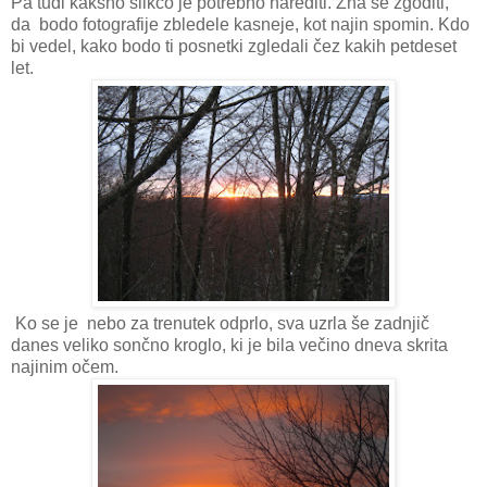
Pa tudi kakšno slikco je potrebno narediti. Zna se zgoditi,
da bodo fotografije zbledele kasneje, kot najin spomin. Kdo
bi vedel, kako bodo ti posnetki zgledali čez kakih petdeset
let.
Ko se je nebo za trenutek odprlo, sva uzrla še zadnjič
danes veliko sončno kroglo, ki je bila večino dneva skrita
najinim očem.