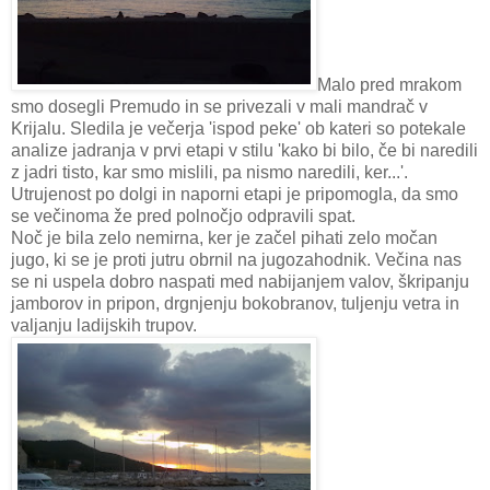
Malo pred mrakom
smo dosegli Premudo in se privezali v mali mandrač v
Krijalu. Sledila je večerja 'ispod peke' ob kateri so potekale
analize jadranja v prvi etapi v stilu 'kako bi bilo, če bi naredili
z jadri tisto, kar smo mislili, pa nismo naredili, ker...'.
Utrujenost po dolgi in naporni etapi je pripomogla, da smo
se večinoma že pred polnočjo odpravili spat.
Noč je bila zelo nemirna, ker je začel pihati zelo močan
jugo, ki se je proti jutru obrnil na jugozahodnik. Večina nas
se ni uspela dobro naspati med nabijanjem valov, škripanju
jamborov in pripon, drgnjenju bokobranov, tuljenju vetra in
valjanju ladijskih trupov.