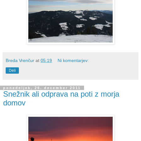
Breda Vrenčur
at
05:19
Ni komentarjev:
Deli
ponedeljek, 26. december 2011
Snežnik ali odprava na poti z morja
domov