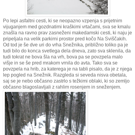
Po lepi asfaltni cesti, ki se neopazno vzpenja s prijetnim
vijuganjem med gozdnatimi kraškimi vrtačami, sva se kmalu
znašla na ravno prav zasneženi makedamski cesti, ki naju je
pripeljala na velik parkirni prostor pred kočo Na Sviščakih.
Od tod je še dve uri do vrha Snežnika, približno toliko pa je
tudi bilo do konca svetlega dela dneva, zato sva sklenila, da
tudi tokrat ne bova šla na vrh, bova pa se povzpela malo
višje in se še pred mrakom vrnila do avta. Tako sva se
povzpela na hrib, za katerega je na tabli pisalo, da je z njega
lep pogled na Snežnik. Razgleda si seveda nisva obetala,
saj se je nebo občasno zastrlo s težkimi oblaki, ki so zemljo
občasno blagoslavljali z rahlim rosenjem in sneženjem.