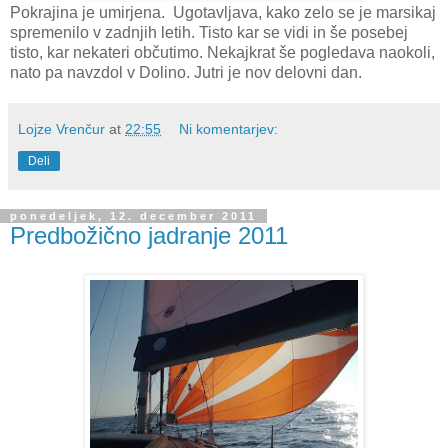
Pokrajina je umirjena. Ugotavljava, kako zelo se je marsikaj
spremenilo v zadnjih letih. Tisto kar se vidi in še posebej
tisto, kar nekateri občutimo. Nekajkrat še pogledava naokoli,
nato pa navzdol v Dolino. Jutri je nov delovni dan.
Lojze Vrenčur
at
22:55
Ni komentarjev:
Deli
ponedeljek, 12. december 2011
Predbožično jadranje 2011