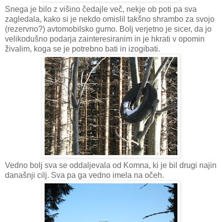
Snega je bilo z višino čedajle več, nekje ob poti pa sva
zagledala, kako si je nekdo omislil takšno shrambo za svojo
(rezervno?) avtomobilsko gumo. Bolj verjetno je sicer, da jo
velikodušno podarja zainteresiranim in je hkrati v opomin
živalim, koga se je potrebno bati in izogibati.
Vedno bolj sva se oddaljevala od Komna, ki je bil drugi najin
današnji cilj. Sva pa ga vedno imela na očeh.