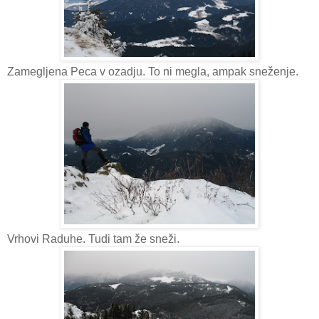
Zamegljena Peca v ozadju. To ni megla, ampak sneženje.
Vrhovi Raduhe. Tudi tam že sneži.