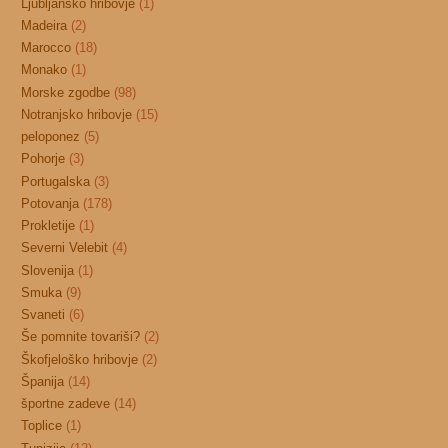
Ljubljansko hribovje
(1)
Madeira
(2)
Marocco
(18)
Monako
(1)
Morske zgodbe
(98)
Notranjsko hribovje
(15)
peloponez
(5)
Pohorje
(3)
Portugalska
(3)
Potovanja
(178)
Prokletije
(1)
Severni Velebit
(4)
Slovenija
(1)
Smuka
(9)
Svaneti
(6)
Še pomnite tovariši?
(2)
Škofjeloško hribovje
(2)
Španija
(14)
športne zadeve
(14)
Toplice
(1)