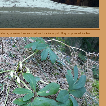
 teloha, ponekod so se cvetovi tudi že odprli. Kaj bo pomlad že tu?