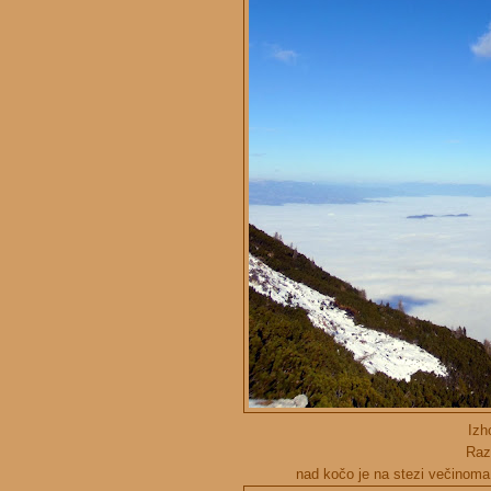
Izh
Raz
nad kočo je na stezi večinoma