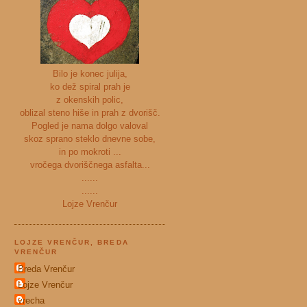
Bilo je konec julija,
ko dež spiral prah je
z okenskih polic,
oblizal steno hiše in prah z dvorišč.
Pogled je nama dolgo valoval
skoz sprano steklo dnevne sobe,
in po mokroti ...
vročega dvoriščnega asfalta...
......
......
Lojze Vrenčur
LOJZE VRENČUR, BREDA
VRENČUR
Breda Vrenčur
Lojze Vrenčur
vrecha