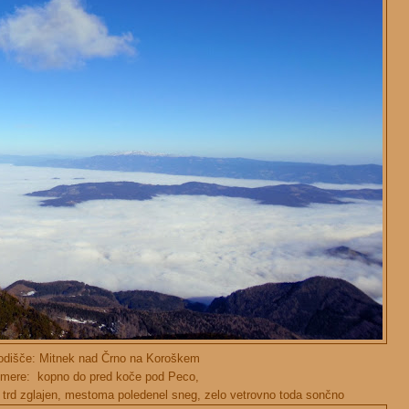
odišče: Mitnek nad Črno na Koroškem
mere: kopno do pred koče pod Peco,
 trd zglajen, mestoma poledenel sneg, zelo vetrovno toda sončno