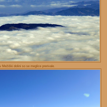
v Mežiški dolini so se meglice prerivale.