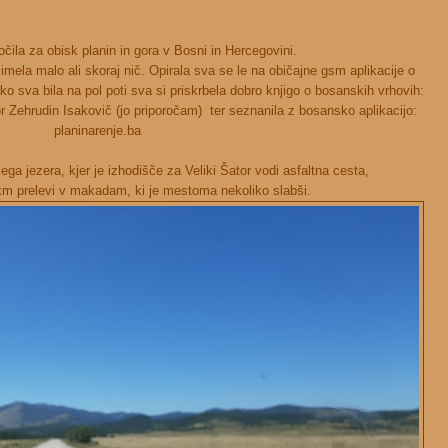
očila za obisk planin in gora v Bosni in Hercegovini.
mela malo ali skoraj nič. Opirala sva se le na običajne gsm aplikacije o
ko sva bila na pol poti sva si priskrbela dobro knjigo o bosanskih vrhovih:
Zehrudin Isakovič (jo priporočam) ter seznanila z bosansko aplikacijo:
planinarenje.ba
a jezera, kjer je izhodišče za Veliki Šator vodi asfaltna cesta,
km prelevi v makadam, ki je mestoma nekoliko slabši.