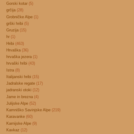
Gorski kotar
(5)
grčija
(28)
Grobničke Alpe
(1)
grški hribi
(5)
Gruzija
(15)
hr
(1)
Hribi
(463)
Hrvaška
(36)
hrvaška jezera
(1)
hrvaški hribi
(43)
Istra
(8)
Italijanski hribi
(15)
Jadralske regate
(17)
jadranski otoki
(12)
Jame in brezna
(4)
Julijske Alpe
(52)
Kamniško Savinjske Alpe
(219)
Karavanke
(60)
Karnijske Alpe
(9)
Kavkaz
(12)