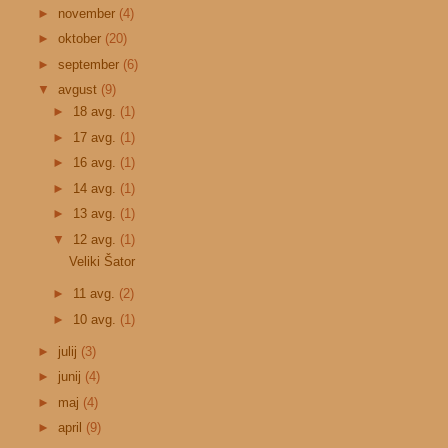
►
november
(4)
►
oktober
(20)
►
september
(6)
▼
avgust
(9)
►
18 avg.
(1)
►
17 avg.
(1)
►
16 avg.
(1)
►
14 avg.
(1)
►
13 avg.
(1)
▼
12 avg.
(1)
Veliki Šator
►
11 avg.
(2)
►
10 avg.
(1)
►
julij
(3)
►
junij
(4)
►
maj
(4)
►
april
(9)