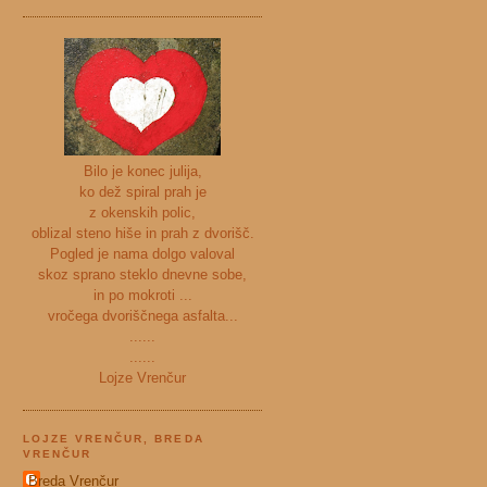
Bilo je konec julija,
ko dež spiral prah je
z okenskih polic,
oblizal steno hiše in prah z dvorišč.
Pogled je nama dolgo valoval
skoz sprano steklo dnevne sobe,
in po mokroti ...
vročega dvoriščnega asfalta...
......
......
Lojze Vrenčur
LOJZE VRENČUR, BREDA
VRENČUR
Breda Vrenčur