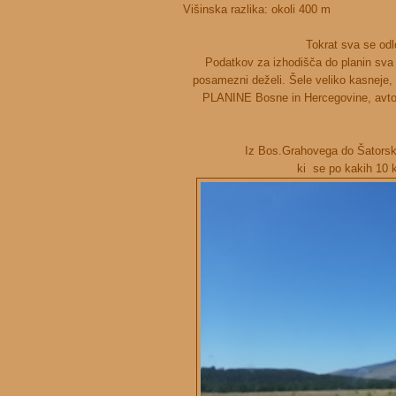
Višinska razlika: okoli 400 m
Tokrat sva se odl
Podatkov za izhodišča do planin sva i
posamezni deželi. Šele veliko kasneje, 
PLANINE Bosne in Hercegovine, avtor 
Iz Bos.Grahovega do Šatorskeg
ki se po kakih 10 