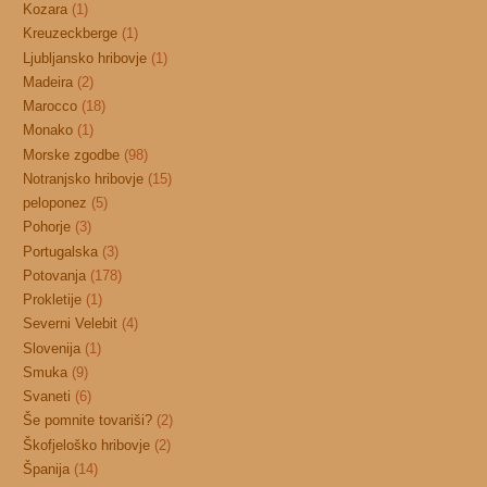
Kozara
(1)
Kreuzeckberge
(1)
Ljubljansko hribovje
(1)
Madeira
(2)
Marocco
(18)
Monako
(1)
Morske zgodbe
(98)
Notranjsko hribovje
(15)
peloponez
(5)
Pohorje
(3)
Portugalska
(3)
Potovanja
(178)
Prokletije
(1)
Severni Velebit
(4)
Slovenija
(1)
Smuka
(9)
Svaneti
(6)
Še pomnite tovariši?
(2)
Škofjeloško hribovje
(2)
Španija
(14)