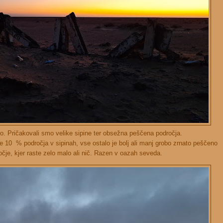
tako. Pričakovali smo velike sipine ter obsežna peščena področja.
le 10 % področja v sipinah, vse ostalo je bolj ali manj grobo zrnato peščeno
očje, kjer raste zelo malo ali nič. Razen v oazah seveda.