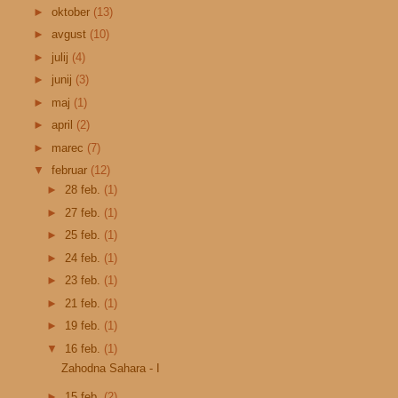
►
oktober
(13)
►
avgust
(10)
►
julij
(4)
►
junij
(3)
►
maj
(1)
►
april
(2)
►
marec
(7)
▼
februar
(12)
►
28 feb.
(1)
►
27 feb.
(1)
►
25 feb.
(1)
►
24 feb.
(1)
►
23 feb.
(1)
►
21 feb.
(1)
►
19 feb.
(1)
▼
16 feb.
(1)
Zahodna Sahara - I
►
15 feb.
(2)