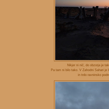
Nikjer ni nič, do obzorja je 
Pa tam ni bilo tako. V Zahodni Sahari je 
in trdo ravninsko podr