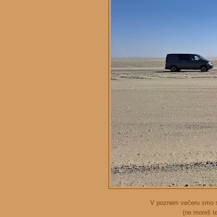
V poznem večeru smo sl
(ne moreš te