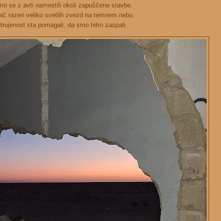
smo se z avti namestili okoli zapuščene stavbe.
nič razen veliko svetlih zvezd na temnem nebu.
utrujenost sta pomagali, da smo hitro zaspali.