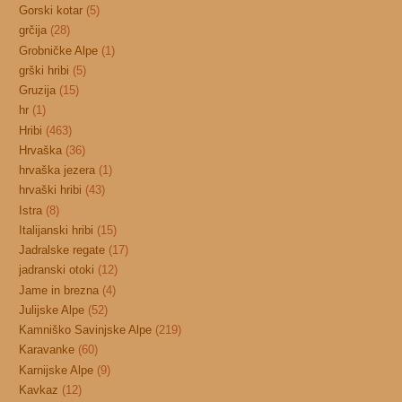
Gorski kotar
(5)
grčija
(28)
Grobničke Alpe
(1)
grški hribi
(5)
Gruzija
(15)
hr
(1)
Hribi
(463)
Hrvaška
(36)
hrvaška jezera
(1)
hrvaški hribi
(43)
Istra
(8)
Italijanski hribi
(15)
Jadralske regate
(17)
jadranski otoki
(12)
Jame in brezna
(4)
Julijske Alpe
(52)
Kamniško Savinjske Alpe
(219)
Karavanke
(60)
Karnijske Alpe
(9)
Kavkaz
(12)