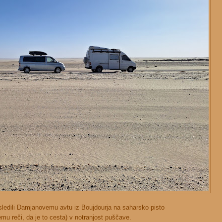
edili Damjanovemu avtu iz Boujdourja na saharsko pisto
mu reči, da je to cesta) v notranjost puščave.