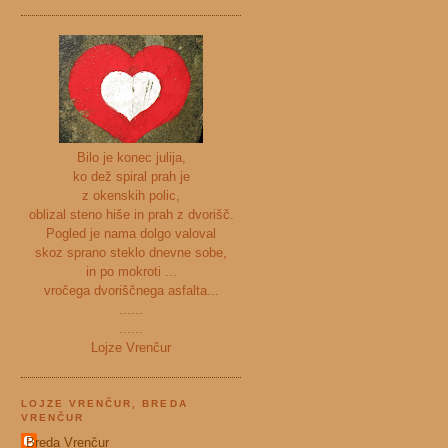
Bilo je konec julija,
ko dež spiral prah je
z okenskih polic,
oblizal steno hiše in prah z dvorišč.
Pogled je nama dolgo valoval
skoz sprano steklo dnevne sobe,
in po mokroti ...
vročega dvoriščnega asfalta...
......
......
Lojze Vrenčur
LOJZE VRENČUR, BREDA
VRENČUR
Breda Vrenčur