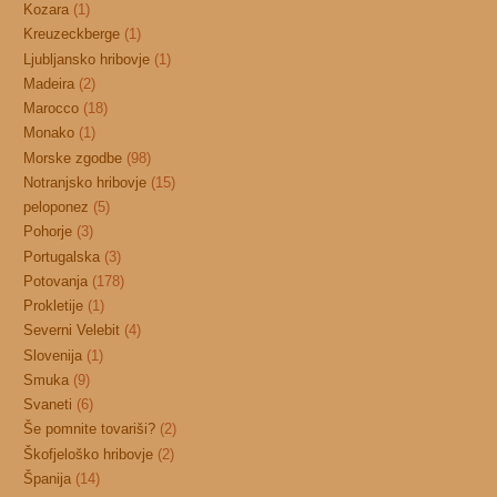
Kozara
(1)
Kreuzeckberge
(1)
Ljubljansko hribovje
(1)
Madeira
(2)
Marocco
(18)
Monako
(1)
Morske zgodbe
(98)
Notranjsko hribovje
(15)
peloponez
(5)
Pohorje
(3)
Portugalska
(3)
Potovanja
(178)
Prokletije
(1)
Severni Velebit
(4)
Slovenija
(1)
Smuka
(9)
Svaneti
(6)
Še pomnite tovariši?
(2)
Škofjeloško hribovje
(2)
Španija
(14)