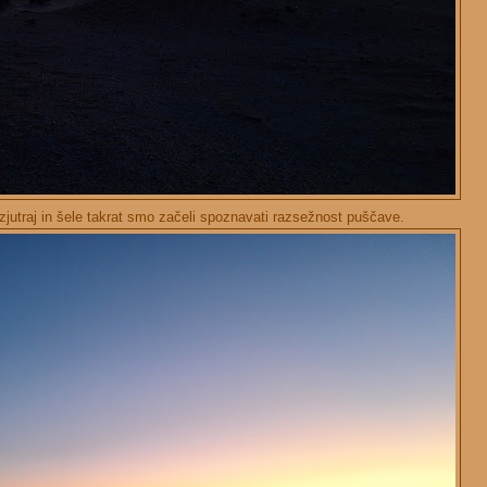
 zjutraj in šele takrat smo začeli spoznavati razsežnost puščave.