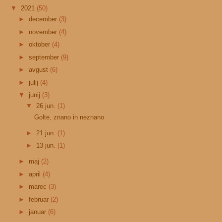
▼
2021
(50)
►
december
(3)
►
november
(4)
►
oktober
(4)
►
september
(9)
►
avgust
(6)
►
julij
(4)
▼
junij
(3)
▼
26 jun.
(1)
Golte, znano in neznano
►
21 jun.
(1)
►
13 jun.
(1)
►
maj
(2)
►
april
(4)
►
marec
(3)
►
februar
(2)
►
januar
(6)