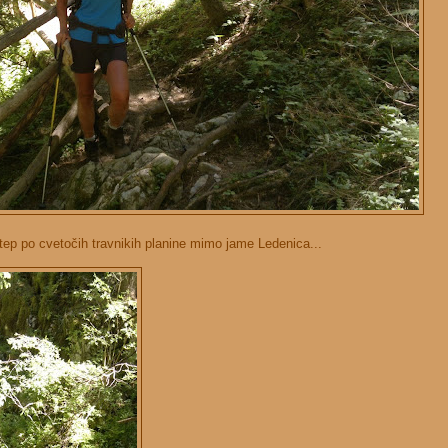
tep po cvetočih travnikih planine mimo jame Ledenica...