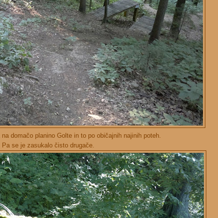
na domačo planino Golte in to po običajnih najinih poteh.
Pa se je zasukalo čisto drugače.