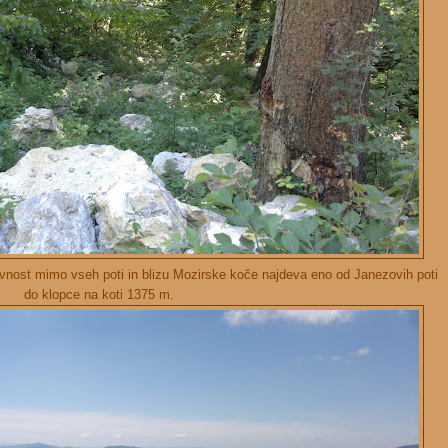
ravnost mimo vseh poti in blizu Mozirske koče najdeva eno od Janezovih poti
do klopce na koti 1375 m.