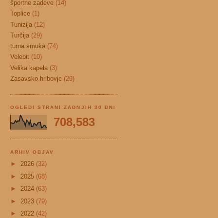
športne zadeve
(14)
Toplice
(1)
Tunizija
(12)
Turčija
(29)
turna smuka
(74)
Velebit
(10)
Velika kapela
(3)
Zasavsko hribovje
(29)
OGLEDI STRANI ZADNJIH 30 DNI
708,583
ARHIV OBJAV
►
2026
(32)
►
2025
(68)
►
2024
(63)
►
2023
(79)
►
2022
(42)