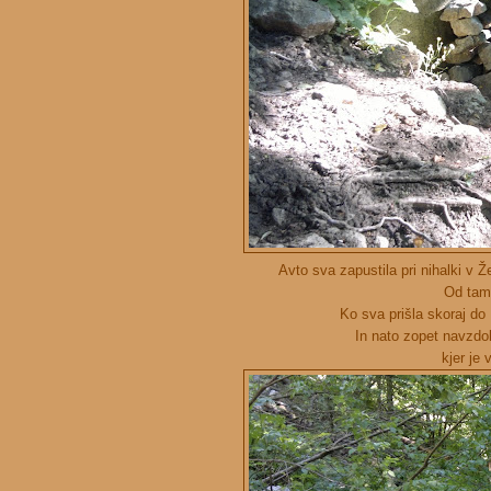
Avto sva zapustila pri nihalki v 
Od tam 
Ko sva prišla skoraj do
In nato zopet navzdol
kjer je