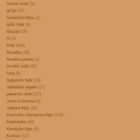
Gorski kotar
(5)
grčija
(28)
Grobničke Alpe
(1)
grški hribi
(5)
Gruzija
(15)
hr
(1)
Hribi
(463)
Hrvaška
(36)
hrvaška jezera
(1)
hrvaški hribi
(43)
Istra
(8)
Italijanski hribi
(15)
Jadralske regate
(17)
jadranski otoki
(12)
Jame in brezna
(4)
Julijske Alpe
(52)
Kamniško Savinjske Alpe
(219)
Karavanke
(60)
Karnijske Alpe
(9)
Kavkaz
(12)