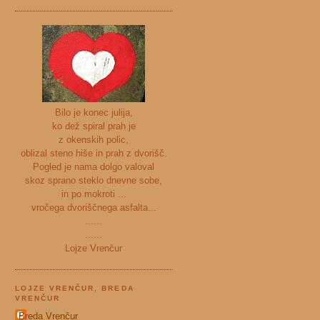
Bilo je konec julija,
ko dež spiral prah je
z okenskih polic,
oblizal steno hiše in prah z dvorišč.
Pogled je nama dolgo valoval
skoz sprano steklo dnevne sobe,
in po mokroti ...
vročega dvoriščnega asfalta...
......
......
Lojze Vrenčur
LOJZE VRENČUR, BREDA
VRENČUR
Breda Vrenčur