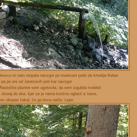
Žekovcu in nato stopala navzgor po markirani potki do kmetije Keber.
pa po eni od Janezovih poti kar navzgor.
 Rastočke planine sem ugotovila, da sem izgubila mobitel.
 skoraj do dna, kjer se je nama končno oglasil iz trave,
 ves obupan čakal, če ga bova našla. Lepo.