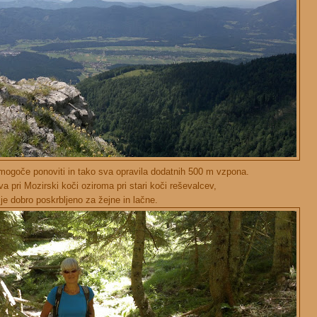
nemogoče ponoviti in tako sva opravila dodatnih 500 m vzpona.
a pri Mozirski koči oziroma pri stari koči reševalcev,
 je dobro poskrbljeno za žejne in lačne.