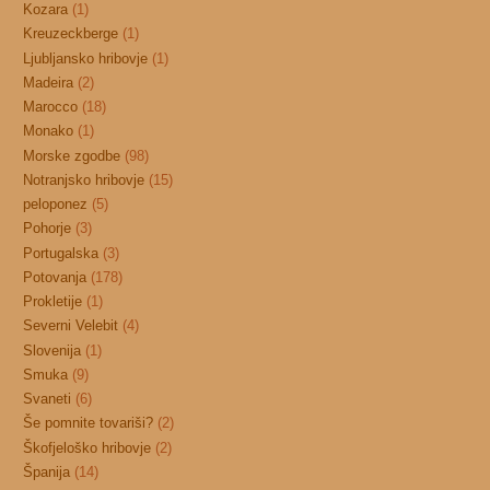
Kozara
(1)
Kreuzeckberge
(1)
Ljubljansko hribovje
(1)
Madeira
(2)
Marocco
(18)
Monako
(1)
Morske zgodbe
(98)
Notranjsko hribovje
(15)
peloponez
(5)
Pohorje
(3)
Portugalska
(3)
Potovanja
(178)
Prokletije
(1)
Severni Velebit
(4)
Slovenija
(1)
Smuka
(9)
Svaneti
(6)
Še pomnite tovariši?
(2)
Škofjeloško hribovje
(2)
Španija
(14)