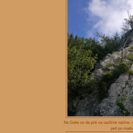
Na Golte se da priti na različne načine,
peš po markir