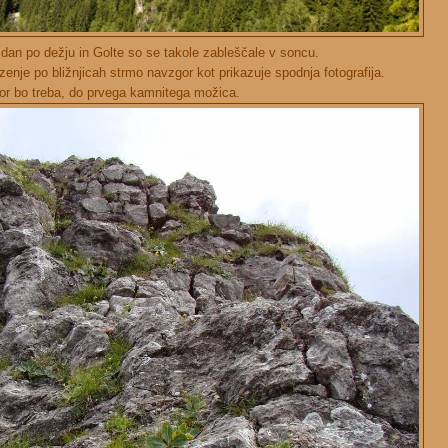
p dan po dežju in Golte so se takole zableščale v soncu.
azenje po bližnjicah strmo navzgor kot prikazuje spodnja fotografija.
or bo treba, do prvega kamnitega možica.