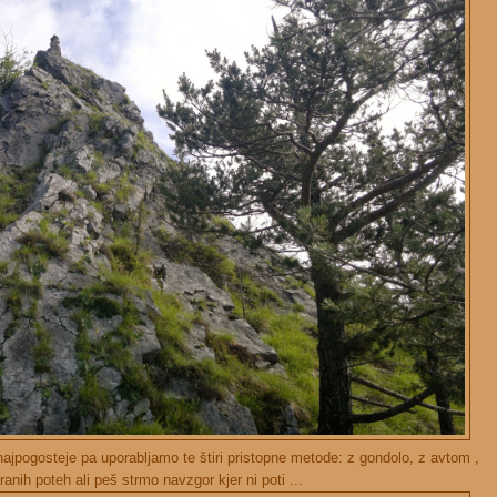
 najpogosteje pa uporabljamo te štiri pristopne metode: z gondolo, z avtom ,
anih poteh ali peš strmo navzgor kjer ni poti ...