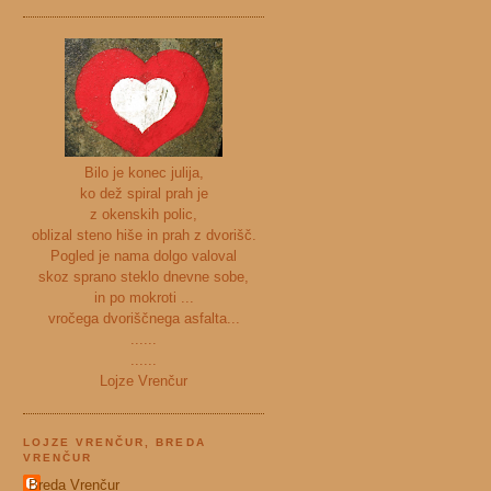
Bilo je konec julija,
ko dež spiral prah je
z okenskih polic,
oblizal steno hiše in prah z dvorišč.
Pogled je nama dolgo valoval
skoz sprano steklo dnevne sobe,
in po mokroti ...
vročega dvoriščnega asfalta...
......
......
Lojze Vrenčur
LOJZE VRENČUR, BREDA
VRENČUR
Breda Vrenčur