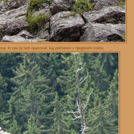
sa, ki nas je tudi opazoval, kaj počnemo v njegovem svetu.