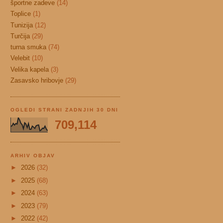
športne zadeve
(14)
Toplice
(1)
Tunizija
(12)
Turčija
(29)
turna smuka
(74)
Velebit
(10)
Velika kapela
(3)
Zasavsko hribovje
(29)
OGLEDI STRANI ZADNJIH 30 DNI
709,114
ARHIV OBJAV
►
2026
(32)
►
2025
(68)
►
2024
(63)
►
2023
(79)
►
2022
(42)