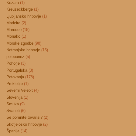
Kozara
(1)
Kreuzeckberge
(1)
Ljubljansko hribovje
(1)
Madeira
(2)
Marocco
(18)
Monako
(1)
Morske zgodbe
(98)
Notranjsko hribovje
(15)
peloponez
(5)
Pohorje
(3)
Portugalska
(3)
Potovanja
(178)
Prokletije
(1)
Severni Velebit
(4)
Slovenija
(1)
Smuka
(9)
Svaneti
(6)
Še pomnite tovariši?
(2)
Škofjeloško hribovje
(2)
Španija
(14)