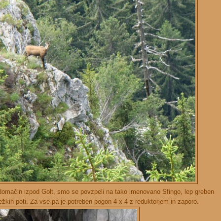
e domačin izpod Golt, smo se povzpeli na tako imenovano Sfingo, lep greben
težkih poti. Za vse pa je potreben pogon 4 x 4 z reduktorjem in zaporo.