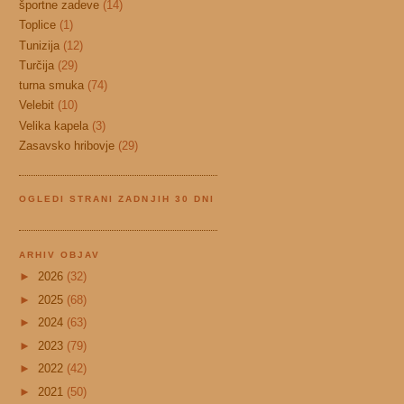
športne zadeve
(14)
Toplice
(1)
Tunizija
(12)
Turčija
(29)
turna smuka
(74)
Velebit
(10)
Velika kapela
(3)
Zasavsko hribovje
(29)
OGLEDI STRANI ZADNJIH 30 DNI
ARHIV OBJAV
►
2026
(32)
►
2025
(68)
►
2024
(63)
►
2023
(79)
►
2022
(42)
►
2021
(50)