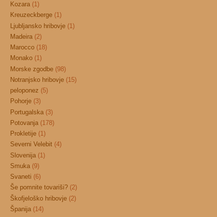
Kozara
(1)
Kreuzeckberge
(1)
Ljubljansko hribovje
(1)
Madeira
(2)
Marocco
(18)
Monako
(1)
Morske zgodbe
(98)
Notranjsko hribovje
(15)
peloponez
(5)
Pohorje
(3)
Portugalska
(3)
Potovanja
(178)
Prokletije
(1)
Severni Velebit
(4)
Slovenija
(1)
Smuka
(9)
Svaneti
(6)
Še pomnite tovariši?
(2)
Škofjeloško hribovje
(2)
Španija
(14)