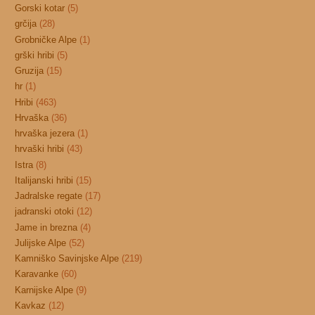
Gorski kotar
(5)
grčija
(28)
Grobničke Alpe
(1)
grški hribi
(5)
Gruzija
(15)
hr
(1)
Hribi
(463)
Hrvaška
(36)
hrvaška jezera
(1)
hrvaški hribi
(43)
Istra
(8)
Italijanski hribi
(15)
Jadralske regate
(17)
jadranski otoki
(12)
Jame in brezna
(4)
Julijske Alpe
(52)
Kamniško Savinjske Alpe
(219)
Karavanke
(60)
Karnijske Alpe
(9)
Kavkaz
(12)