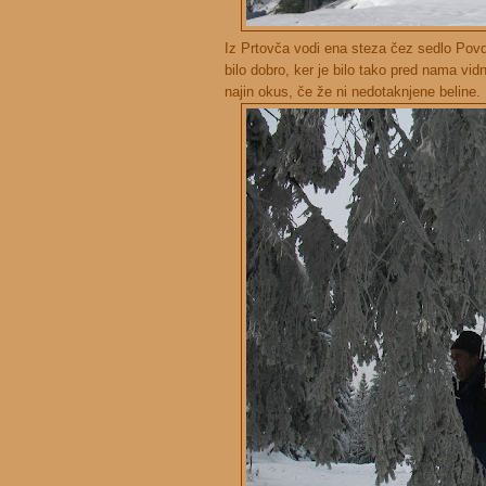
Iz Prtovča vodi ena steza čez sedlo Povd
bilo dobro, ker je bilo tako pred nama vidn
najin okus, če že ni nedotaknjene beline.