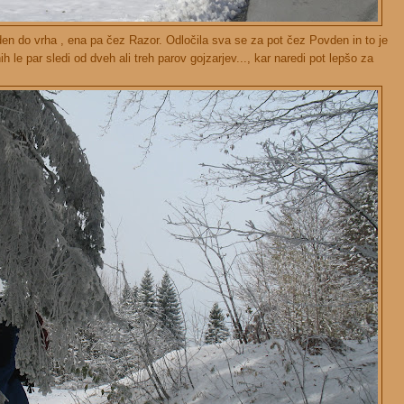
en do vrha , ena pa čez Razor. Odločila sva se za pot čez Povden in to je
ih le par sledi od dveh ali treh parov gojzarjev..., kar naredi pot lepšo za