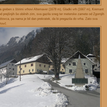
a greben s štirimi vrhovi Altemaver (1678 m), Gladki vrh (1667 m), Kremant
d prejšnjih še obilnih zim, sva gazila sneg ter meterske zamete od Zgornjih
itovca, pa nama je bil dan prekratek, da bi pregazila do vrha. Zato sva
rtovč.