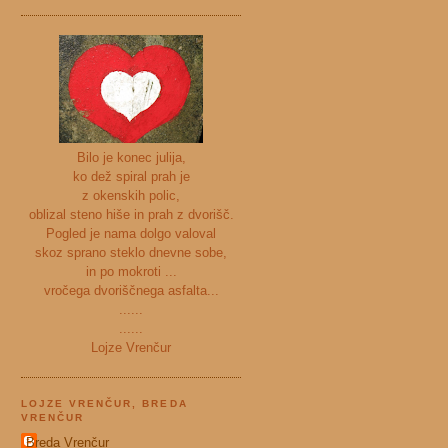
Bilo je konec julija,
ko dež spiral prah je
z okenskih polic,
oblizal steno hiše in prah z dvorišč.
Pogled je nama dolgo valoval
skoz sprano steklo dnevne sobe,
in po mokroti ...
vročega dvoriščnega asfalta...
......
......
Lojze Vrenčur
LOJZE VRENČUR, BREDA
VRENČUR
Breda Vrenčur