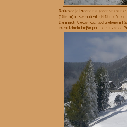
Ratitovec je izredno razgleden vrh ozirom
(1654 m) in Kosmati vrh (1643 m). V eni o
Danij proti Krekovi koči pod grebenom Rat
tokrat izbrala krajšo pot, to je iz vasice P