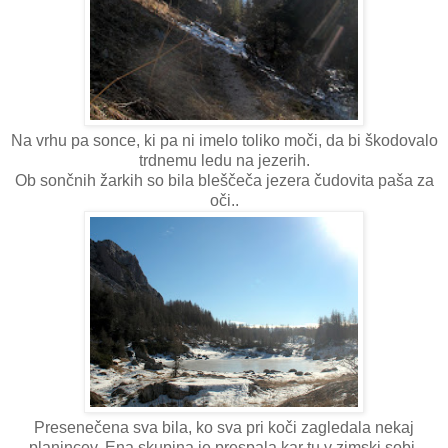
Na vrhu pa sonce, ki pa ni imelo toliko moči, da bi škodovalo
trdnemu ledu na jezerih.
Ob sončnih žarkih so bila bleščeča jezera čudovita paša za
oči..
Presenečena sva bila, ko sva pri koči zagledala nekaj
planincev. Ena skupina je prespala kar tu v zimski sobi,