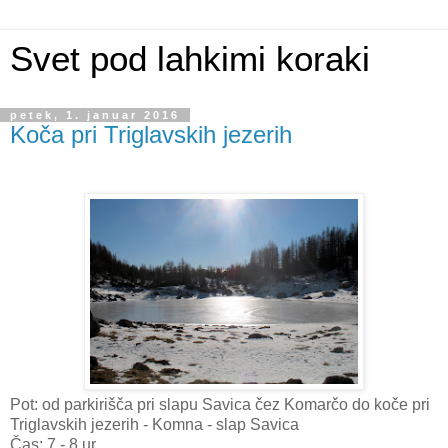
Svet pod lahkimi koraki
petek, 1. januar 2016
Koča pri Triglavskih jezerih
Pot: od parkirišča pri slapu Savica čez Komarčo do koče pri
Triglavskih jezerih - Komna - slap Savica
Čas: 7 - 8 ur