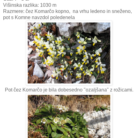
Višinska razlika: 1030 m
Razmere: čez Komarčo kopno, na vrhu ledeno in sneženo,
pot s Komne navzdol poledenela
Pot čez Komarčo je bila dobesedno "ozaljšana" z rožicami.