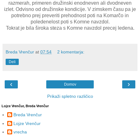
razmerah, primeren družinski enodneven ali dvodneven
izlet. Odvisno od družinske kondicije. V zimskem času pa je
potrebno prej preveriti prehodnost poti na Komarčo in
poledenelost poti s Komne navzdol.
Tokrat je bila široka steza s Komne navzdol precej ledena.
Breda Vrenčur
at
07:54
2 komentarja:
Deli
‹
›
Domov
Prikaži spletno različico
Lojze Vrenčur, Breda Vrenčur
Breda Vrenčur
Lojze Vrenčur
vrecha