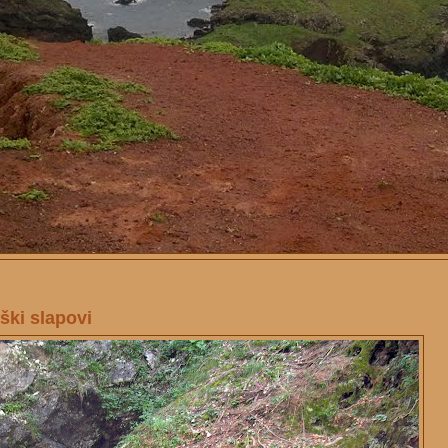
ški slapovi