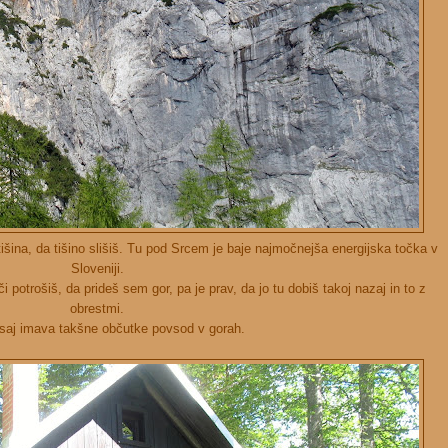
tišina, da tišino slišiš. Tu pod Srcem je baje najmočnejša energijska točka v
Sloveniji.
i potrošiš, da prideš sem gor, pa je prav, da jo tu dobiš takoj nazaj in to z
obrestmi.
aj imava takšne občutke povsod v gorah.