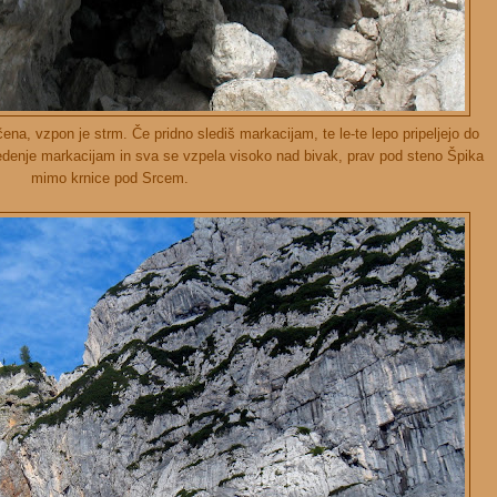
a, vzpon je strm. Če pridno slediš markacijam, te le-te lepo pripeljejo do
edenje markacijam in sva se vzpela visoko nad bivak, prav pod steno Špika
mimo krnice pod Srcem.