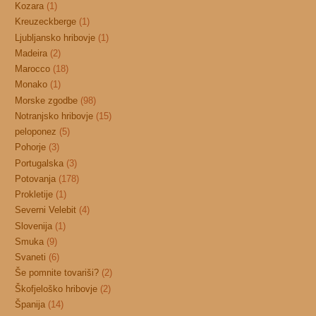
Kozara
(1)
Kreuzeckberge
(1)
Ljubljansko hribovje
(1)
Madeira
(2)
Marocco
(18)
Monako
(1)
Morske zgodbe
(98)
Notranjsko hribovje
(15)
peloponez
(5)
Pohorje
(3)
Portugalska
(3)
Potovanja
(178)
Prokletije
(1)
Severni Velebit
(4)
Slovenija
(1)
Smuka
(9)
Svaneti
(6)
Še pomnite tovariši?
(2)
Škofjeloško hribovje
(2)
Španija
(14)