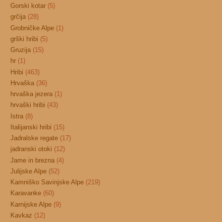
Gorski kotar
(5)
grčija
(28)
Grobničke Alpe
(1)
grški hribi
(5)
Gruzija
(15)
hr
(1)
Hribi
(463)
Hrvaška
(36)
hrvaška jezera
(1)
hrvaški hribi
(43)
Istra
(8)
Italijanski hribi
(15)
Jadralske regate
(17)
jadranski otoki
(12)
Jame in brezna
(4)
Julijske Alpe
(52)
Kamniško Savinjske Alpe
(219)
Karavanke
(60)
Karnijske Alpe
(9)
Kavkaz
(12)