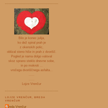
Bilo je konec julija,
ko dež spiral prah je
z okenskih polic,
oblizal steno hiše in prah z dvorišč.
Pogled je nama dolgo valoval
skoz sprano steklo dnevne sobe,
in po mokroti ...
vročega dvoriščnega asfalta...
......
......
Lojze Vrenčur
LOJZE VRENČUR, BREDA
VRENČUR
Breda Vrenčur