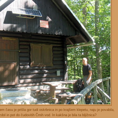
tem času je prišla gor tudi oskrbnica in po krajšem klepetu, naju je povabila,
ol in pot do čudovitih Črnih vod. In kakšna je bila ta bljižnica?