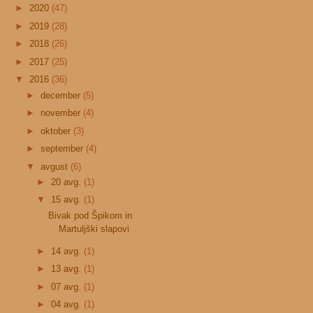
►
2020
(47)
►
2019
(28)
►
2018
(26)
►
2017
(25)
▼
2016
(36)
►
december
(5)
►
november
(4)
►
oktober
(3)
►
september
(4)
▼
avgust
(6)
►
20 avg.
(1)
▼
15 avg.
(1)
Bivak pod Špikom in
Martuljški slapovi
►
14 avg.
(1)
►
13 avg.
(1)
►
07 avg.
(1)
►
04 avg.
(1)