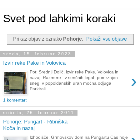
Svet pod lahkimi koraki
Prikaz objav z oznako
Pohorje
.
Pokaži vse objave
sreda, 15. februar 2023
Izvir reke Pake in Volovica
Pot: Srednji Dolič, izvir reke Pake, Volovica in
›
nazaj Razmere: v senčnih legah pomrznjen
sneg, v popoldanskih urah močna odjuga
Parkirali...
1 komentar:
sobota, 26. februar 2011
Pohorje: Pungart - Ribniška
Koča in nazaj
Izhodišče: Grmovškov dom na Pungartu Čas hoje