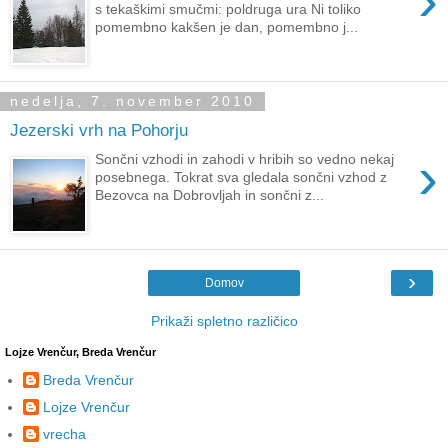
›
s tekaškimi smučmi: poldruga ura Ni toliko
pomembno kakšen je dan, pomembno j...
nedelja, 7. november 2010
Jezerski vrh na Pohorju
›
Sončni vzhodi in zahodi v hribih so vedno nekaj
posebnega. Tokrat sva gledala sončni vzhod z
Bezovca na Dobrovljah in sončni z...
›
Domov
Prikaži spletno različico
Lojze Vrenčur, Breda Vrenčur
Breda Vrenčur
Lojze Vrenčur
vrecha