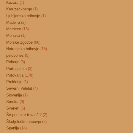
Kozara
(1)
Kreuzeckberge
(1)
Ljubljansko hribovje
(1)
Madeira
(2)
Marocco
(18)
Monako
(1)
Morske zgodbe
(98)
Notranjsko hribovje
(15)
peloponez
(5)
Pohorje
(3)
Portugalska
(3)
Potovanja
(178)
Prokletije
(1)
Severni Velebit
(4)
Slovenija
(1)
Smuka
(9)
Svaneti
(6)
Še pomnite tovariši?
(2)
Škofjeloško hribovje
(2)
Španija
(14)