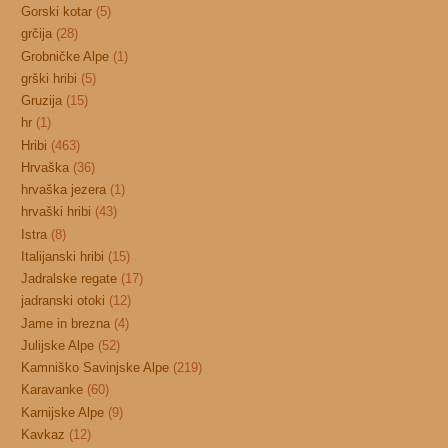
Gorski kotar
(5)
grčija
(28)
Grobničke Alpe
(1)
grški hribi
(5)
Gruzija
(15)
hr
(1)
Hribi
(463)
Hrvaška
(36)
hrvaška jezera
(1)
hrvaški hribi
(43)
Istra
(8)
Italijanski hribi
(15)
Jadralske regate
(17)
jadranski otoki
(12)
Jame in brezna
(4)
Julijske Alpe
(52)
Kamniško Savinjske Alpe
(219)
Karavanke
(60)
Karnijske Alpe
(9)
Kavkaz
(12)