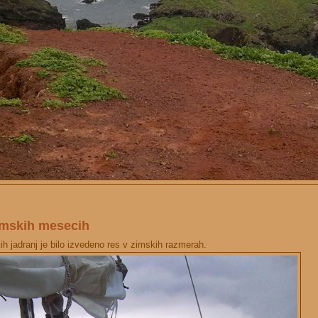
zimskih mesecih
ih jadranj je bilo izvedeno res v zimskih razmerah.