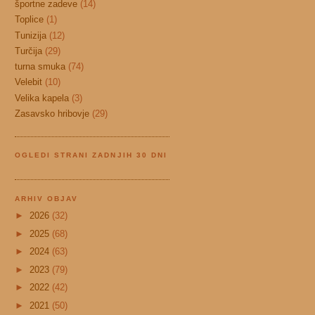
športne zadeve
(14)
Toplice
(1)
Tunizija
(12)
Turčija
(29)
turna smuka
(74)
Velebit
(10)
Velika kapela
(3)
Zasavsko hribovje
(29)
OGLEDI STRANI ZADNJIH 30 DNI
ARHIV OBJAV
►
2026
(32)
►
2025
(68)
►
2024
(63)
►
2023
(79)
►
2022
(42)
►
2021
(50)