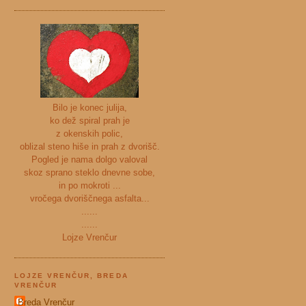
Bilo je konec julija,
ko dež spiral prah je
z okenskih polic,
oblizal steno hiše in prah z dvorišč.
Pogled je nama dolgo valoval
skoz sprano steklo dnevne sobe,
in po mokroti ...
vročega dvoriščnega asfalta...
......
......
Lojze Vrenčur
LOJZE VRENČUR, BREDA
VRENČUR
Breda Vrenčur