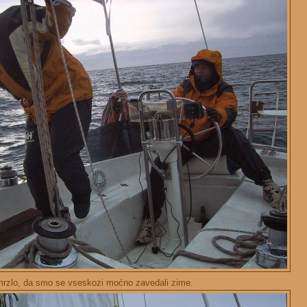
 mrzlo, da smo se vseskozi moćno zavedali zime.