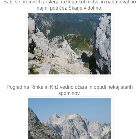
Bab, se premislil iz istega razloga kot midva in nadaljeval po
najini poti čez Škarje v dolino.
Pogled na Rinke in Križ vedno očara in obudi nekaj starih
spominov.