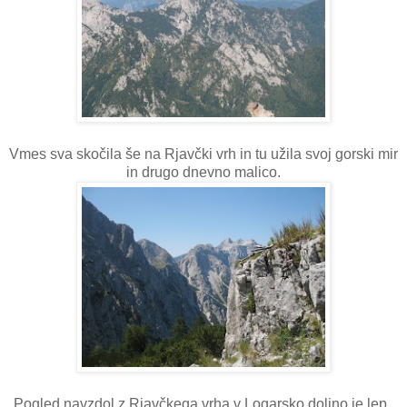
Vmes sva skočila še na Rjavčki vrh in tu užila svoj gorski mir
in drugo dnevno malico.
Pogled navzdol z Rjavčkega vrha v Logarsko dolino je lep.