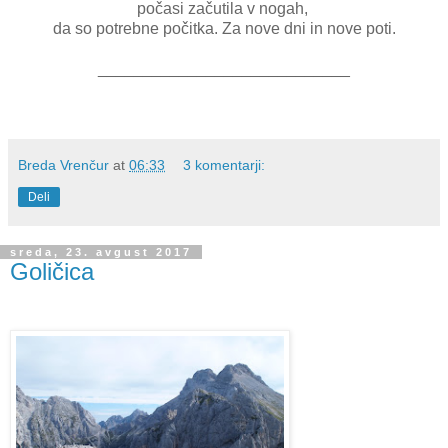
počasi začutila v nogah,
da so potrebne počitka. Za nove dni in nove poti.
____________________________
Breda Vrenčur
at
06:33
3 komentarji:
Deli
sreda, 23. avgust 2017
Goličica