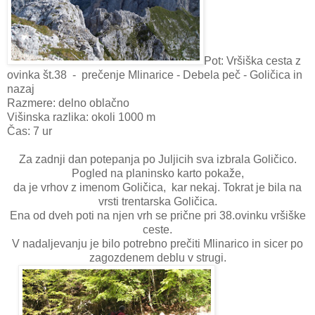
Pot: Vršiška cesta z
ovinka št.38 - prečenje Mlinarice - Debela peč - Goličica in
nazaj
Razmere: delno oblačno
Višinska razlika: okoli 1000 m
Čas: 7 ur
Za zadnji dan potepanja po Juljicih sva izbrala Goličico.
Pogled na planinsko karto pokaže,
da je vrhov z imenom Goličica, kar nekaj. Tokrat je bila na
vrsti trentarska Goličica.
Ena od dveh poti na njen vrh se prične pri 38.ovinku vršiške
ceste.
V nadaljevanju je bilo potrebno prečiti Mlinarico in sicer po
zagozdenem deblu v strugi.