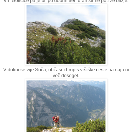
Vrh Goličice pa je bil po dobrih treh urah strme poti že bližje.
V dolini se vije Soča, občasni hrup s vršiške ceste pa naju ni
več dosegel.