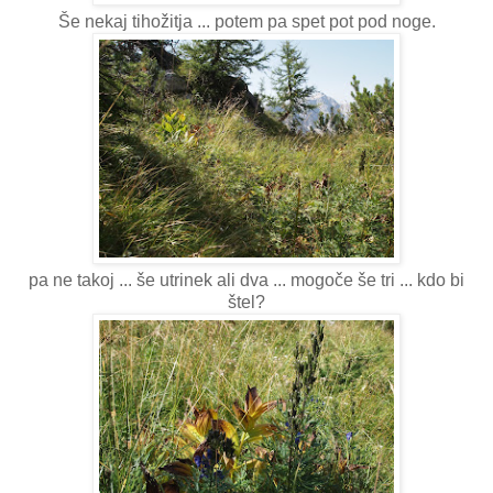
Še nekaj tihožitja ... potem pa spet pot pod noge.
pa ne takoj ... še utrinek ali dva ... mogoče še tri ... kdo bi
štel?