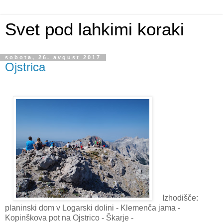
Svet pod lahkimi koraki
sobota, 26. avgust 2017
Ojstrica
Izhodišče:
planinski dom v Logarski dolini - Klemenča jama -
Kopinškova pot na Ojstrico - Škarje -