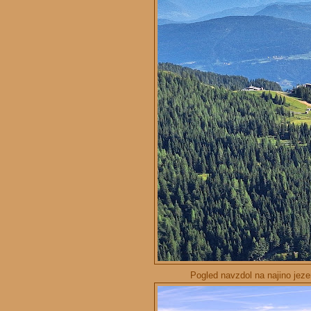
Pogled navzdol na najino jezer