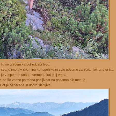
Tu se grebenska pot odcepi levo.
in sva jo imela v spominu kot spolzko in zelo nevarno za zdrs. Tokrat sva šla
e je v lepem in suhem vremenu kaj bolj varna.
 je pa še vedno potrebna pazljivost na posameznih mestih.
Pot je označena in dobro sledljiva.