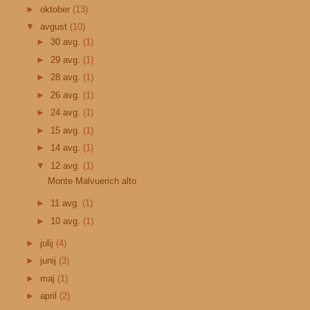
►
oktober
(13)
▼
avgust
(10)
►
30 avg.
(1)
►
29 avg.
(1)
►
28 avg.
(1)
►
26 avg.
(1)
►
24 avg.
(1)
►
15 avg.
(1)
►
14 avg.
(1)
▼
12 avg.
(1)
Monte Malvuerich alto
►
11 avg.
(1)
►
10 avg.
(1)
►
julij
(4)
►
junij
(3)
►
maj
(1)
►
april
(2)