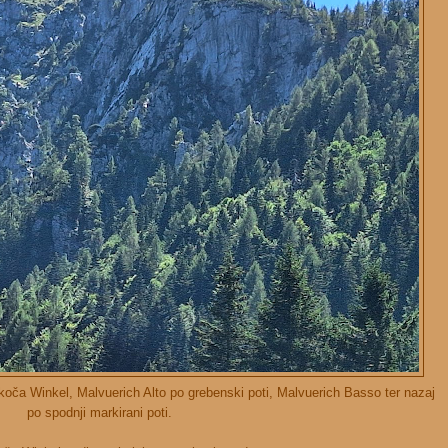
koča Winkel, Malvuerich Alto po grebenski poti, Malvuerich Basso ter nazaj
po spodnji markirani poti.