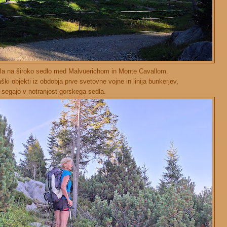
la na široko sedlo med Malvuerichom in Monte Cavallom.
ki objekti iz obdobja prve svetovne vojne in linija bunkerjev,
i segajo v notranjost gorskega sedla.