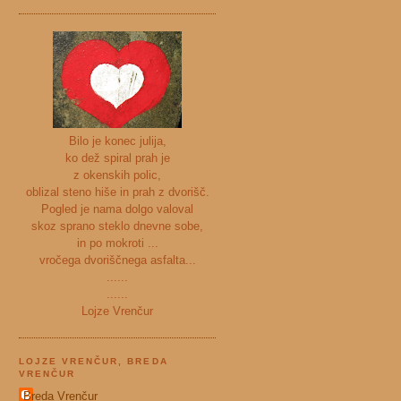
Bilo je konec julija,
ko dež spiral prah je
z okenskih polic,
oblizal steno hiše in prah z dvorišč.
Pogled je nama dolgo valoval
skoz sprano steklo dnevne sobe,
in po mokroti ...
vročega dvoriščnega asfalta...
......
......
Lojze Vrenčur
LOJZE VRENČUR, BREDA
VRENČUR
Breda Vrenčur