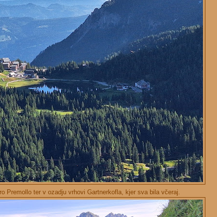
o Premollo ter v ozadju vrhovi Gartnerkofla, kjer sva bila včeraj.