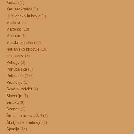
Kozara
(1)
Kreuzeckberge
(1)
Ljubljansko hribovje
(1)
Madeira
(2)
Marocco
(18)
Monako
(1)
Morske zgodbe
(98)
Notranjsko hribovje
(15)
peloponez
(5)
Pohorje
(3)
Portugalska
(3)
Potovanja
(178)
Prokletije
(1)
Severni Velebit
(4)
Slovenija
(1)
Smuka
(9)
Svaneti
(6)
Še pomnite tovariši?
(2)
Škofjeloško hribovje
(2)
Španija
(14)