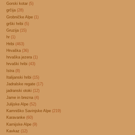
Gorski kotar
(5)
grčija
(28)
Grobničke Alpe
(1)
grški hribi
(5)
Gruzija
(15)
hr
(1)
Hribi
(463)
Hrvaška
(36)
hrvaška jezera
(1)
hrvaški hribi
(43)
Istra
(8)
Italijanski hribi
(15)
Jadralske regate
(17)
jadranski otoki
(12)
Jame in brezna
(4)
Julijske Alpe
(52)
Kamniško Savinjske Alpe
(219)
Karavanke
(60)
Karnijske Alpe
(9)
Kavkaz
(12)