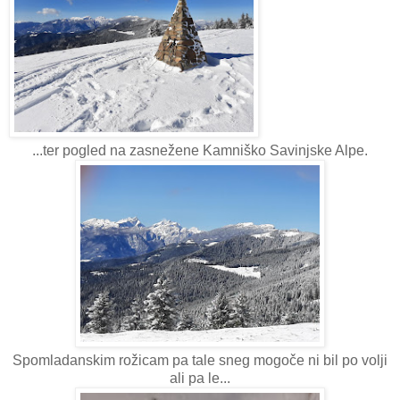
...ter pogled na zasnežene Kamniško Savinjske Alpe.
Spomladanskim rožicam pa tale sneg mogoče ni bil po volji
ali pa le...