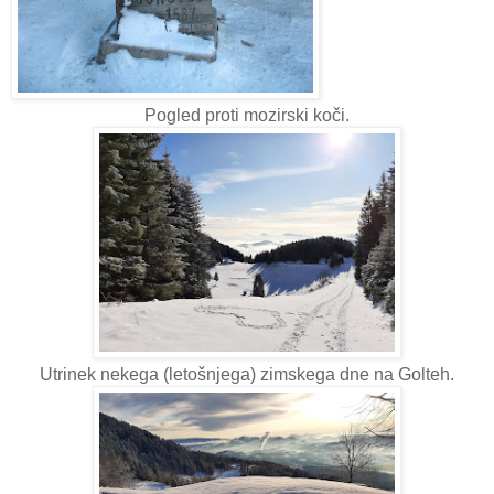
Pogled proti mozirski koči.
Utrinek nekega (letošnjega) zimskega dne na Golteh.