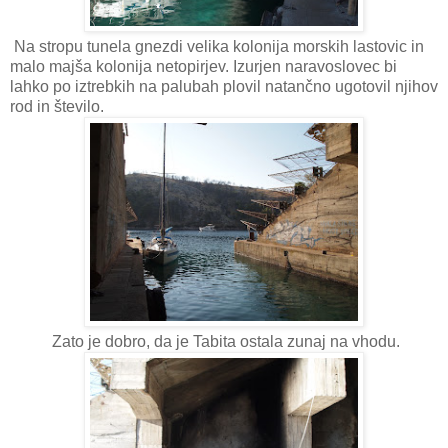
Na stropu tunela gnezdi velika kolonija morskih lastovic in
malo majša kolonija netopirjev. Izurjen naravoslovec bi
lahko po iztrebkih na palubah plovil natančno ugotovil njihov
rod in število.
Zato je dobro, da je Tabita ostala zunaj na vhodu.