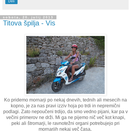
Deli
sobota, 20. julij 2013
Titova špilja - Vis
Ko pridemo mornarji po nekaj dnevih, tednih ali mesecih na
kopno, je za nas pravi izziv hoja po trdi in nepremični
podlagi. Zato nepoučeni trdijo, da smo vedno pijani, kar pa v
večini primerov ne drži. Mi ga ne pijemo nič več kot knapi,
peki ali štromarji, le ravnotežni organi potrebujejo pri
mornarjih nekaj več časa,