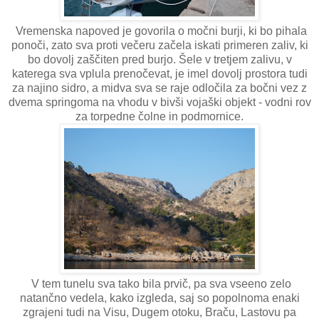
Vremenska napoved je govorila o močni burji, ki bo pihala
ponoči, zato sva proti večeru začela iskati primeren zaliv, ki
bo dovolj zaščiten pred burjo. Šele v tretjem zalivu, v
katerega sva vplula prenočevat, je imel dovolj prostora tudi
za najino sidro, a midva sva se raje odločila za bočni vez z
dvema springoma na vhodu v bivši vojaški objekt - vodni rov
za torpedne čolne in podmornice.
V tem tunelu sva tako bila prvič, pa sva vseeno zelo
natančno vedela, kako izgleda, saj so popolnoma enaki
zgrajeni tudi na Visu, Dugem otoku, Braču, Lastovu pa