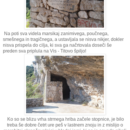
Na poti sva videla marsikaj zanimivega, poučnega,
smešnega in tragičnega, a ustavljala se nisva nikjer, dokler
nisva prispela do cilja, ki sva ga načrtovala doseči še
preden sva priplula na Vis - Titovo špiljo!
Ko so se blizu vrha strmega hriba začele stopnice, je bilo
treba še dobre četrt ure peš v lastnem znoju in z mislijo o