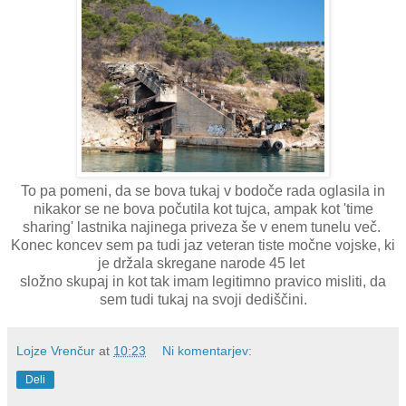
To pa pomeni, da se bova tukaj v bodoče rada oglasila in
nikakor se ne bova počutila kot tujca, ampak kot 'time
sharing' lastnika najinega priveza še v enem tunelu več.
Konec koncev sem pa tudi jaz veteran tiste močne vojske, ki
je držala skregane narode 45 let
složno skupaj in kot tak imam legitimno pravico misliti, da
sem tudi tukaj na svoji dediščini.
Lojze Vrenčur
at
10:23
Ni komentarjev:
Deli