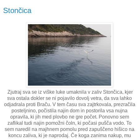
Stončica
Zjutraj sva se iz viške luke umaknila v zaliv Stončica, kjer
sva ostala dokler se ni pojavilo dovolj vetra, da sva lahko
odjadrala proti Braču. V tem času sva zajtrkovala, prezračila
posteljnino, počistila najin dom in postorila vsa nujna
opravila, ki jih med plovbo ne gre počet. Ponovno sem
zaflikal tudi najin pomožni čoln, ki počasi pušča vodo. To
sem naredil na majhnem pomolu pred zapuščeno hišico na
koncu zaliva, ki je naprodaj. Če koga zanima nakup, mu