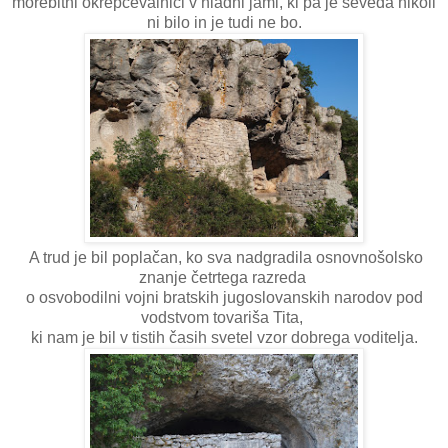
morebitni okrepčevalnici v hladni jami, ki pa je seveda nikoli
ni bilo in je tudi ne bo.
A trud je bil poplačan, ko sva nadgradila osnovnošolsko
znanje četrtega razreda
o osvobodilni vojni bratskih jugoslovanskih narodov pod
vodstvom tovariša Tita,
ki nam je bil v tistih časih svetel vzor dobrega voditelja.