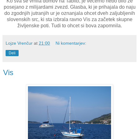
Ko sva se vrnila domov na Tabito, je večerno nebo bilo že
posejano z milijardami zvezd. Glasba, ki je prihajala do naju
do zgodnjih jutranjih ur je oznanjala ohcet dveh zaljubljenih
slovenskih src, ki sta izbrala ravno Vis za začetek skupne
življenske poti. Tudi to ohcet si bova zapomnila.
Lojze Vrenčur
at
21:00
Ni komentarjev:
Deli
Vis