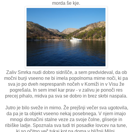
morda še kje.
Zaliv Smrka nudi dobro sidrišče, a sem predvideval, da ob
močni burji vseeno ne bi imela popolnoma mirne noči, ki pa
sva jo po dveh neprespanih nočeh v Komiži in v Visu že
pogrešala. In sem imel kar prav - v zalivu je ponoči res
precej pihalo, midva pa sva se dobro in brez skrbi naspala.
Jutro je bilo sveže in mirno. Že prejšnji večer sva ugotovila,
da pa je ta objekt vseeno nekaj posebnega. V njem imajo
mnogi domačini stalne veze za svoje čolne, gliserje in
ribiške ladje. Spoznala sva tudi tri posadke lovcev na tune,
ki so očitno več tukaj kot pa doma v bližnji Milni.