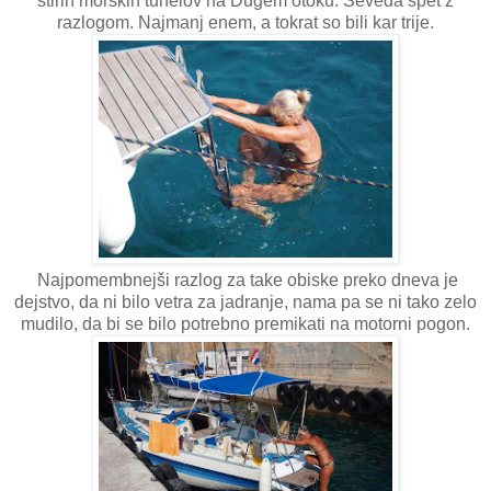
štirih morskih tunelov na Dugem otoku. Seveda spet z
razlogom. Najmanj enem, a tokrat so bili kar trije.
Najpomembnejši razlog za take obiske preko dneva je
dejstvo, da ni bilo vetra za jadranje, nama pa se ni tako zelo
mudilo, da bi se bilo potrebno premikati na motorni pogon.