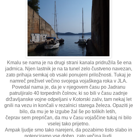
Kmalu se nama je na drugi strani kanala pridružila še ena
jadrnica. Njen lastnik je na ta tunel zelo čustveno navezan,
zato prihaja semkaj ob vsaki ponujeni priložnosti. Tukaj je
namreč preživel večino svojega vojaškega roka v JLA.
Povedal nama je, da je v njegovem času po Jadranu
patruljiralo 40 torpednih čolnov, ki so bili v času zadnje
državljanske vojne odpeljani v Kotorski zaliv, tam nekaj let
gnili na vezu in končali v rezalnici starega železa. Opaziti je
bilo, da mu je te izgube žal še po tolikih letih,
čeprav sem prepričan, da mu v času vojaščine tukaj ni bilo
vselej tako prijetno.
Ampak ljudje smo tako narejeni, da pozabimo tisto slabo in
potenciramo vse dobro, zato večina ljudi