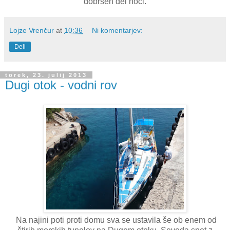
dobršen del noči.
Lojze Vrenčur
at
10:36
Ni komentarjev:
Deli
torek, 23. julij 2013
Dugi otok - vodni rov
Na najini poti proti domu sva se ustavila še ob enem od