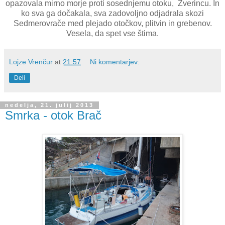
opazovala mirno morje proti sosednjemu otoku, Zverincu. In
ko sva ga dočakala, sva zadovoljno odjadrala skozi
Sedmerovrače med plejado otočkov, plitvin in grebenov.
Vesela, da spet vse štima.
Lojze Vrenčur
at
21:57
Ni komentarjev:
Deli
nedelja, 21. julij 2013
Smrka - otok Brač