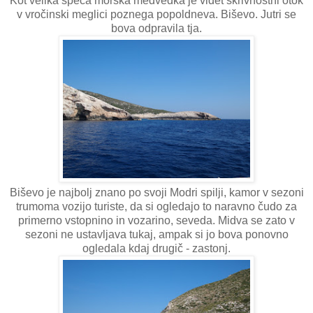
Kot velika speča morska medvedka je videt skrivnostni otok
v vročinski meglici poznega popoldneva. Biševo. Jutri se
bova odpravila tja.
Biševo je najbolj znano po svoji Modri spilji, kamor v sezoni
trumoma vozijo turiste, da si ogledajo to naravno čudo za
primerno vstopnino in vozarino, seveda. Midva se zato v
sezoni ne ustavljava tukaj, ampak si jo bova ponovno
ogledala kdaj drugič - zastonj.