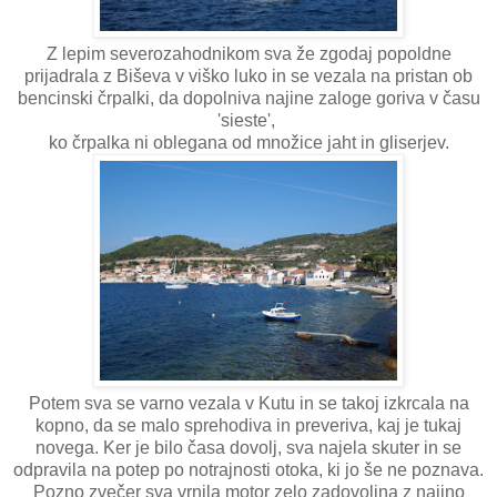
Z lepim severozahodnikom sva že zgodaj popoldne
prijadrala z Biševa v viško luko in se vezala na pristan ob
bencinski črpalki, da dopolniva najine zaloge goriva v času
'sieste',
ko črpalka ni oblegana od množice jaht in gliserjev.
Potem sva se varno vezala v Kutu in se takoj izkrcala na
kopno, da se malo sprehodiva in preveriva, kaj je tukaj
novega. Ker je bilo časa dovolj, sva najela skuter in se
odpravila na potep po notrajnosti otoka, ki jo še ne poznava.
Pozno zvečer sva vrnila motor zelo zadovoljna z najino