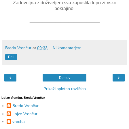
Zadovoljna z doživetjem sva zapustila lepo zimsko
pokrajino.
___________________________
Breda Vrenčur
at
09:33
Ni komentarjev:
Deli
‹
›
Domov
Prikaži spletno različico
Lojze Vrenčur, Breda Vrenčur
Breda Vrenčur
Lojze Vrenčur
vrecha