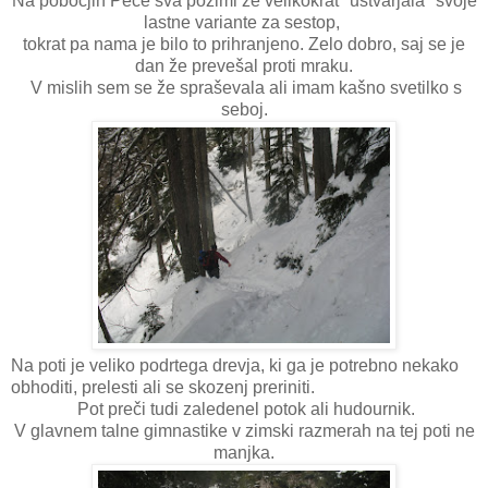
Na pobočjih Pece sva pozimi že velikokrat "ustvarjala" svoje
lastne variante za sestop,
tokrat pa nama je bilo to prihranjeno. Zelo dobro, saj se je
dan že prevešal proti mraku.
V mislih sem se že spraševala ali imam kašno svetilko s
seboj.
Na poti je veliko podrtega drevja, ki ga je potrebno nekako
obhoditi, prelesti ali se skozenj preriniti.
Pot preči tudi zaledenel potok ali hudournik.
V glavnem talne gimnastike v zimski razmerah na tej poti ne
manjka.