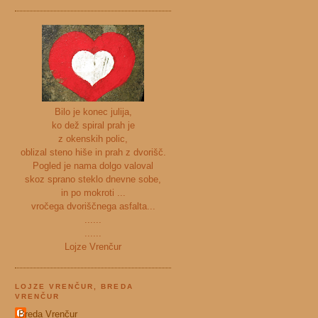
Bilo je konec julija,
ko dež spiral prah je
z okenskih polic,
oblizal steno hiše in prah z dvorišč.
Pogled je nama dolgo valoval
skoz sprano steklo dnevne sobe,
in po mokroti ...
vročega dvoriščnega asfalta...
......
......
Lojze Vrenčur
LOJZE VRENČUR, BREDA
VRENČUR
Breda Vrenčur