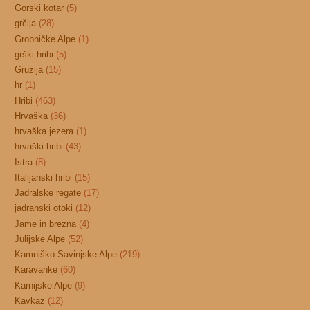
Gorski kotar
(5)
grčija
(28)
Grobničke Alpe
(1)
grški hribi
(5)
Gruzija
(15)
hr
(1)
Hribi
(463)
Hrvaška
(36)
hrvaška jezera
(1)
hrvaški hribi
(43)
Istra
(8)
Italijanski hribi
(15)
Jadralske regate
(17)
jadranski otoki
(12)
Jame in brezna
(4)
Julijske Alpe
(52)
Kamniško Savinjske Alpe
(219)
Karavanke
(60)
Karnijske Alpe
(9)
Kavkaz
(12)