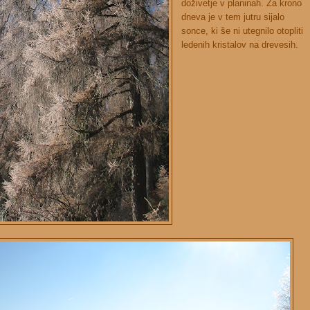
doživetje v planinah. Za krono
dneva je v tem jutru sijalo
sonce, ki še ni utegnilo otopliti
ledenih kristalov na drevesih.