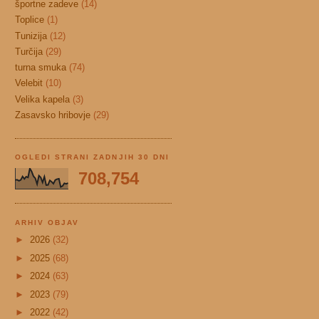
športne zadeve
(14)
Toplice
(1)
Tunizija
(12)
Turčija
(29)
turna smuka
(74)
Velebit
(10)
Velika kapela
(3)
Zasavsko hribovje
(29)
OGLEDI STRANI ZADNJIH 30 DNI
708,754
ARHIV OBJAV
►
2026
(32)
►
2025
(68)
►
2024
(63)
►
2023
(79)
►
2022
(42)