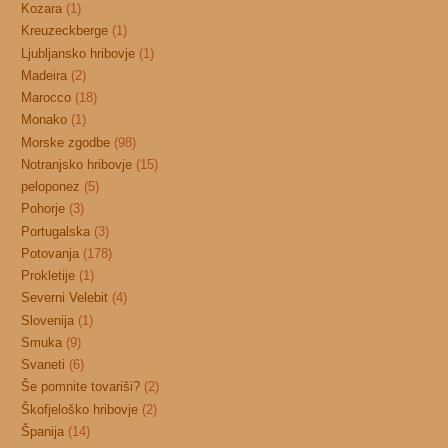
Kozara
(1)
Kreuzeckberge
(1)
Ljubljansko hribovje
(1)
Madeira
(2)
Marocco
(18)
Monako
(1)
Morske zgodbe
(98)
Notranjsko hribovje
(15)
peloponez
(5)
Pohorje
(3)
Portugalska
(3)
Potovanja
(178)
Prokletije
(1)
Severni Velebit
(4)
Slovenija
(1)
Smuka
(9)
Svaneti
(6)
Še pomnite tovariši?
(2)
Škofjeloško hribovje
(2)
Španija
(14)