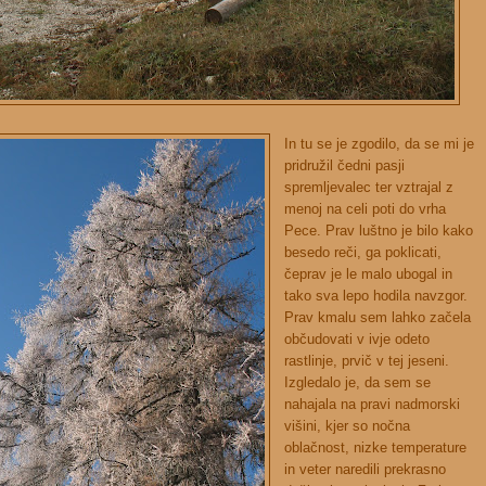
In tu se je zgodilo, da se mi je
pridružil čedni pasji
spremljevalec ter vztrajal z
menoj na celi poti do vrha
Pece. Prav luštno je bilo kako
besedo reči, ga poklicati,
čeprav je le malo ubogal in
tako sva lepo hodila navzgor.
Prav kmalu sem lahko začela
občudovati v ivje odeto
rastlinje, prvič v tej jeseni.
Izgledalo je, da sem se
nahajala na pravi nadmorski
višini, kjer so nočna
oblačnost, nizke temperature
in veter naredili prekrasno