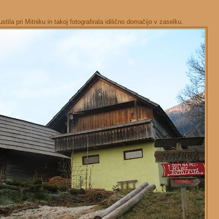
la pri Mitniku in takoj fotografirala idilično domačijo v zaselku.