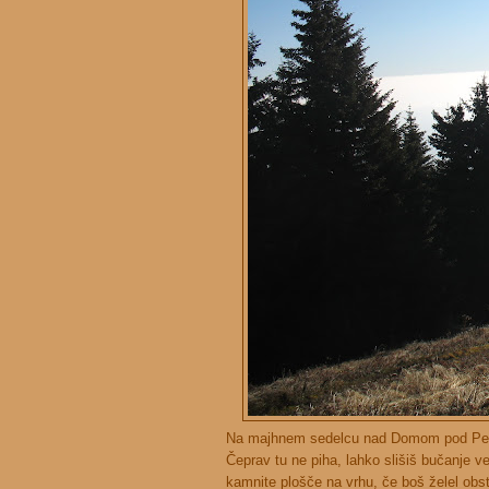
Na majhnem sedelcu nad Domom pod Peco
Čeprav tu ne piha, lahko slišiš bučanje v
kamnite plošče na vrhu, če boš želel obst