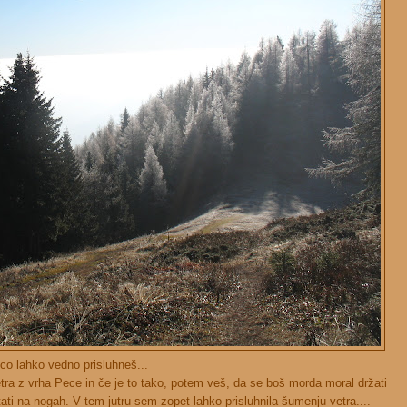
 lahko vedno prisluhneš...
etra z vrha Pece in če je to tako, potem veš, da se boš morda moral držati
ati na nogah. V tem jutru sem zopet lahko prisluhnila šumenju vetra....