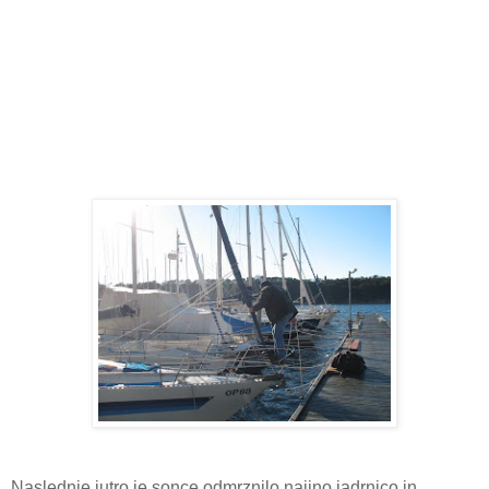
Naslednje jutro je sonce odmrznilo najino jadrnico in