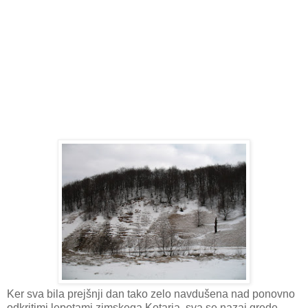
Ker sva bila prejšnji dan tako zelo navdušena nad ponovno
odkritimi lepotami zimskega Kotarja, sva se nazaj grede