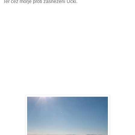
Ter čez morje proti zasneženi Učki.