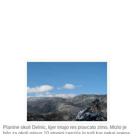
Planine okoli Delnic, kjer imajo res pravcato zimo. Mrzlo je
bilo za okoli minus 10 stopinj cenzija in tudi kar nekaj snega