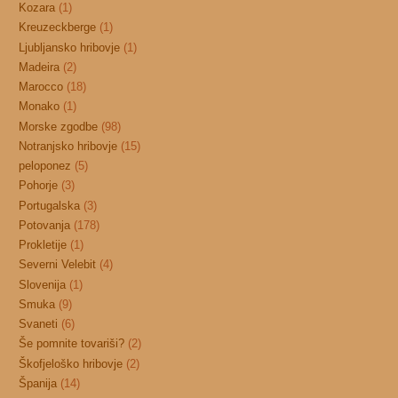
Kozara
(1)
Kreuzeckberge
(1)
Ljubljansko hribovje
(1)
Madeira
(2)
Marocco
(18)
Monako
(1)
Morske zgodbe
(98)
Notranjsko hribovje
(15)
peloponez
(5)
Pohorje
(3)
Portugalska
(3)
Potovanja
(178)
Prokletije
(1)
Severni Velebit
(4)
Slovenija
(1)
Smuka
(9)
Svaneti
(6)
Še pomnite tovariši?
(2)
Škofjeloško hribovje
(2)
Španija
(14)