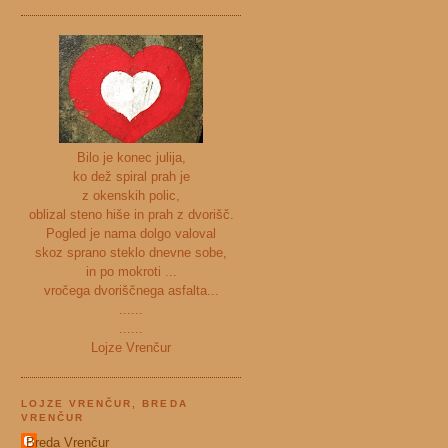
Bilo je konec julija,
ko dež spiral prah je
z okenskih polic,
oblizal steno hiše in prah z dvorišč.
Pogled je nama dolgo valoval
skoz sprano steklo dnevne sobe,
in po mokroti ...
vročega dvoriščnega asfalta...
......
......
Lojze Vrenčur
LOJZE VRENČUR, BREDA
VRENČUR
Breda Vrenčur