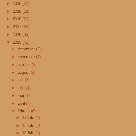
►
2020
(47)
►
2019
(28)
►
2018
(26)
►
2017
(25)
►
2016
(36)
▼
2015
(41)
►
december
(5)
►
november
(7)
►
oktober
(2)
►
avgust
(5)
►
julij
(2)
►
junij
(4)
►
maj
(1)
►
april
(4)
▼
februar
(6)
►
17 feb.
(1)
►
15 feb.
(1)
►
10 feb.
(1)