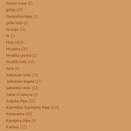
Gorski kotar
(5)
grčija
(28)
Grobničke Alpe
(1)
grški hribi
(5)
Gruzija
(15)
hr
(1)
Hribi
(463)
Hrvaška
(36)
hrvaška jezera
(1)
hrvaški hribi
(43)
Istra
(8)
Italijanski hribi
(15)
Jadralske regate
(17)
jadranski otoki
(12)
Jame in brezna
(4)
Julijske Alpe
(52)
Kamniško Savinjske Alpe
(219)
Karavanke
(60)
Karnijske Alpe
(9)
Kavkaz
(12)