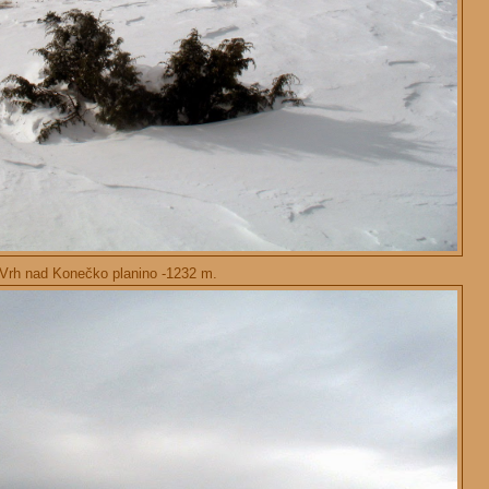
Vrh nad Konečko planino -1232 m.