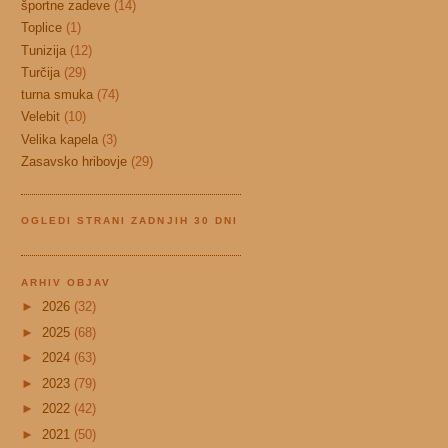
športne zadeve
(14)
Toplice
(1)
Tunizija
(12)
Turčija
(29)
turna smuka
(74)
Velebit
(10)
Velika kapela
(3)
Zasavsko hribovje
(29)
OGLEDI STRANI ZADNJIH 30 DNI
ARHIV OBJAV
►
2026
(32)
►
2025
(68)
►
2024
(63)
►
2023
(79)
►
2022
(42)
►
2021
(50)