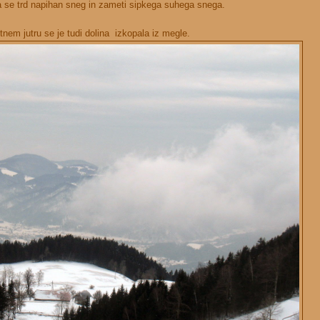
 se trd napihan sneg in zameti sipkega suhega snega.
nem jutru se je tudi dolina izkopala iz megle.