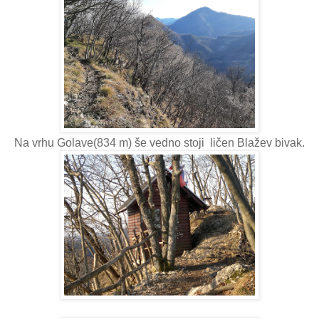
Na vrhu Golave(834 m) še vedno stoji ličen Blažev bivak.