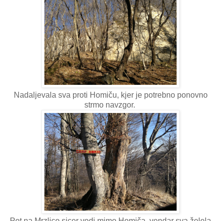
Nadaljevala sva proti Homiču, kjer je potrebno ponovno
strmo navzgor.
Pot na Mrzlico sicer vodi mimo Homiča, vendar sva želela