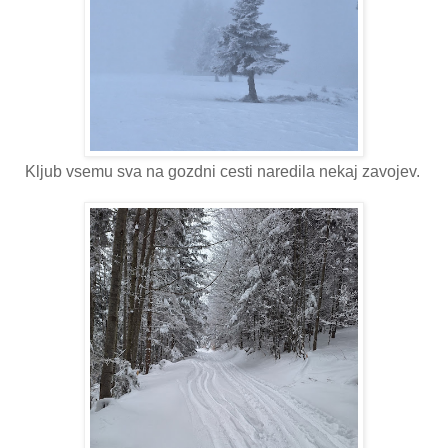
Kljub vsemu sva na gozdni cesti naredila nekaj zavojev.