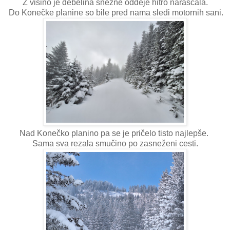
Z višino je debelina snežne oddeje hitro naraščala.
Do Konečke planine so bile pred nama sledi motornih sani.
Nad Konečko planino pa se je pričelo tisto najlepše.
Sama sva rezala smučino po zasneženi cesti.