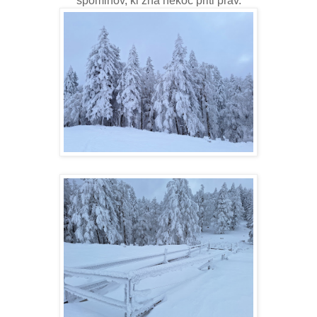
spominov, ki zna nekoč priti prav.