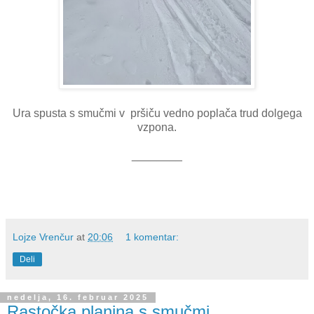
Ura spusta s smučmi v pršiču vedno poplača trud dolgega
vzpona.
________
Lojze Vrenčur
at
20:06
1 komentar:
Deli
nedelja, 16. februar 2025
Rastočka planina s smučmi