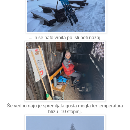
..
... in se nato vrnila po isti poti nazaj.
Še vedno naju je spremljala gosta megla ter temperatura
blizu -10 stopinj.