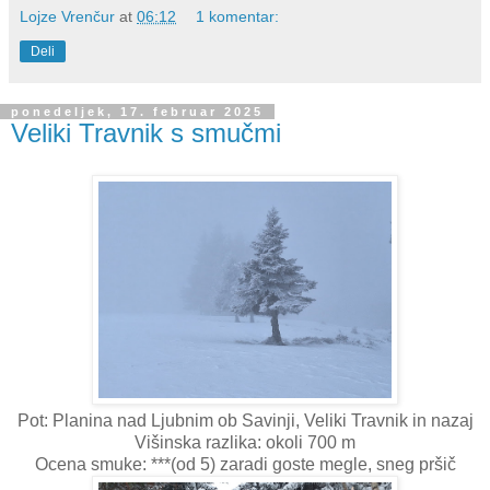
Lojze Vrenčur
at
06:12
1 komentar:
Deli
ponedeljek, 17. februar 2025
Veliki Travnik s smučmi
Pot: Planina nad Ljubnim ob Savinji, Veliki Travnik in nazaj
Višinska razlika: okoli 700 m
Ocena smuke: ***(od 5) zaradi goste megle, sneg pršič