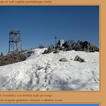
 pa so tudi zaplate pomladnega cvetja.
ti Vivodniku sva krenila malo po svoje
no izognila globokim vrtačam v direktni smeri.