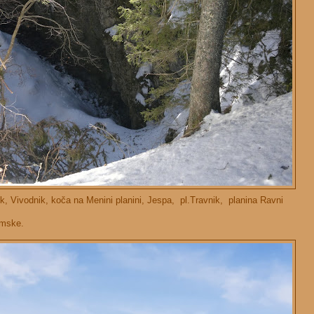
nik, Vivodnik, koča na Menini planini, Jespa, pl.Travnik, planina Ravni
imske.