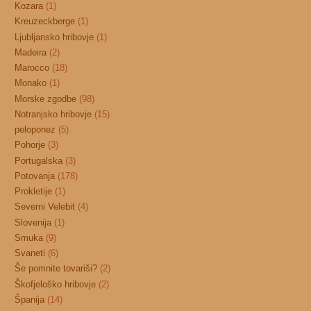
Kozara
(1)
Kreuzeckberge
(1)
Ljubljansko hribovje
(1)
Madeira
(2)
Marocco
(18)
Monako
(1)
Morske zgodbe
(98)
Notranjsko hribovje
(15)
peloponez
(5)
Pohorje
(3)
Portugalska
(3)
Potovanja
(178)
Prokletije
(1)
Severni Velebit
(4)
Slovenija
(1)
Smuka
(9)
Svaneti
(6)
Še pomnite tovariši?
(2)
Škofjeloško hribovje
(2)
Španija
(14)