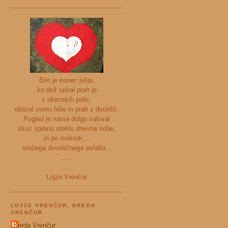
Bilo je konec julija,
ko dež spiral prah je
z okenskih polic,
oblizal steno hiše in prah z dvorišč.
Pogled je nama dolgo valoval
skoz sprano steklo dnevne sobe,
in po mokroti ...
vročega dvoriščnega asfalta...
......
......
Lojze Vrenčur
LOJZE VRENČUR, BREDA
VRENČUR
Breda Vrenčur