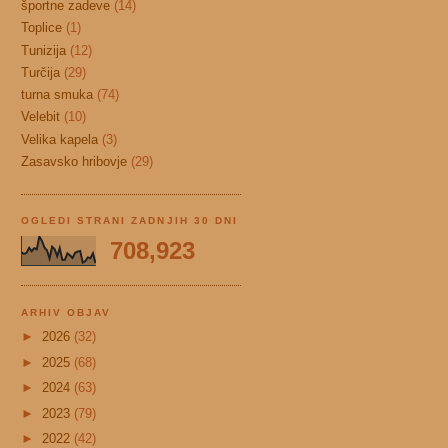
športne zadeve
(14)
Toplice
(1)
Tunizija
(12)
Turčija
(29)
turna smuka
(74)
Velebit
(10)
Velika kapela
(3)
Zasavsko hribovje
(29)
OGLEDI STRANI ZADNJIH 30 DNI
708,923
ARHIV OBJAV
►
2026
(32)
►
2025
(68)
►
2024
(63)
►
2023
(79)
►
2022
(42)