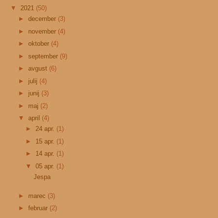
▼
2021
(50)
►
december
(3)
►
november
(4)
►
oktober
(4)
►
september
(9)
►
avgust
(6)
►
julij
(4)
►
junij
(3)
►
maj
(2)
▼
april
(4)
►
24 apr.
(1)
►
15 apr.
(1)
►
14 apr.
(1)
▼
05 apr.
(1)
Jespa
►
marec
(3)
►
februar
(2)