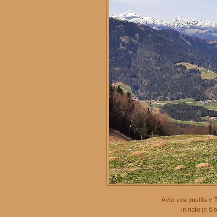
Avto sva pustila v 
in nato je šl