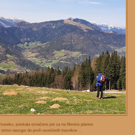
Tiroseku, poiskala označeno pot za na Menino planino
o strmo navzgor do prvih osončenih travnikov ...