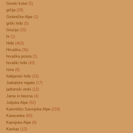
Gorski kotar
(5)
grčija
(28)
Grobničke Alpe
(1)
grški hribi
(5)
Gruzija
(15)
hr
(1)
Hribi
(463)
Hrvaška
(36)
hrvaška jezera
(1)
hrvaški hribi
(43)
Istra
(8)
Italijanski hribi
(15)
Jadralske regate
(17)
jadranski otoki
(12)
Jame in brezna
(4)
Julijske Alpe
(52)
Kamniško Savinjske Alpe
(219)
Karavanke
(60)
Karnijske Alpe
(9)
Kavkaz
(12)