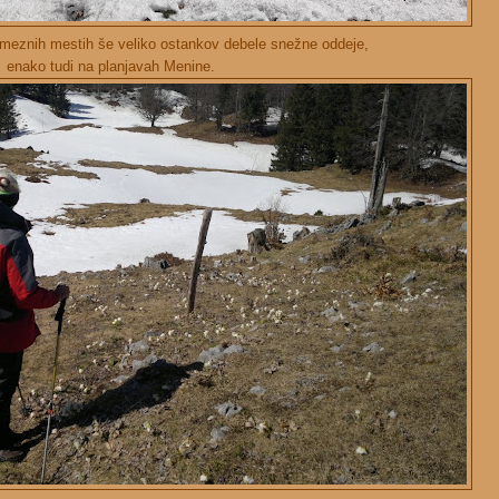
ameznih mestih še veliko ostankov debele snežne oddeje,
enako tudi na planjavah Menine.