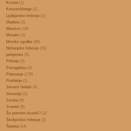
Kozara
(1)
Kreuzeckberge
(1)
Ljubljansko hribovje
(1)
Madeira
(2)
Marocco
(18)
Monako
(1)
Morske zgodbe
(98)
Notranjsko hribovje
(15)
peloponez
(5)
Pohorje
(3)
Portugalska
(3)
Potovanja
(178)
Prokletije
(1)
Severni Velebit
(4)
Slovenija
(1)
Smuka
(9)
Svaneti
(6)
Še pomnite tovariši?
(2)
Škofjeloško hribovje
(2)
Španija
(14)