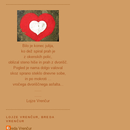
Bilo je konec julija,
ko dež spiral prah je
z okenskih polic,
oblizal steno hiše in prah z dvorišč.
Pogled je nama dolgo valoval
skoz sprano steklo dnevne sobe,
in po mokroti ...
vročega dvoriščnega asfalta...
......
......
Lojze Vrenčur
LOJZE VRENČUR, BREDA
VRENČUR
Breda Vrenčur