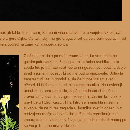
idiš jih lahko le s srcem, kar pa ni vedno lahko. To je verjeten vzrok, da
rjo z gore Oljke. Ob taki ideji, ne gre drugače kot da se v temi odpravim od
 ujela pogled na zarjo vzhajajočega sonca.
Z očmi se ni dalo predreti temne teme, ko sem tekla po
gozdni poti navzgor. Pomagala mi je čelna svetilka. In ta
svetla luč je kar naenkrat ob temni gozdni poti opazila dvoje
svetlih rumenih očesc, ki so me budno opazovale. Ustavila
sem se tudi jaz in pomislila, da če bi poslikala ti svetli
očesci, bi fleš osvetlil tudi njihovega lastnika. No naslednji
trenutek pa sem pomislila, kaj če ima lastnik teh očesc
zraven še velika usta z gromozanskimi čekani, kot volk iz
pravljice o Rdeči kapici. Hm, hitro sem opustila misel na
slikanje, da ne bi res zagledala lastnika svetlih očesc in z
podvojeno močjo odbrzela dalje. Seveda premikanje mej
znotraj sebe je velik izziv življenja, jih odriniti daleč naprej pa
še večji. In strah ima velike oči.....