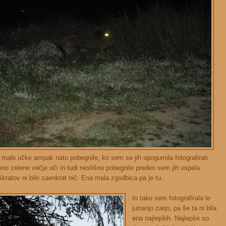
 male učke ampak nato pobegnile, ko sem se jih opogumila fotografirati.
no zelene večje oči in tudi neslišno pobegnile preden sem jih uspela
 škratov ni bilo zaenkrat nič. Ena mala zgodbica pa je tu.
In tako sem fotografirala le
jutranjo zarjo, pa še ta ni bila
ena najlepših. Najlepše so