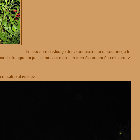
In tako sem naslednje dni vsem okoli mene, kdor me je le
esnobi fotografiranja.., ni mi dalo miru ...in sem šla potem še nekajkrat v
omačih prebivalcev.