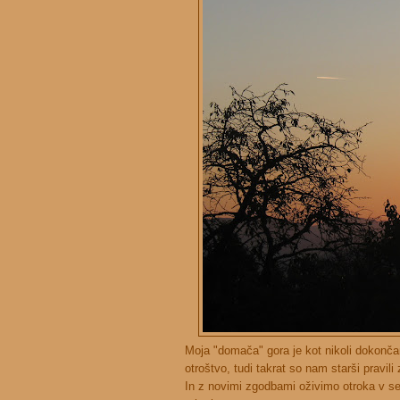
Moja "domača" gora je kot nikoli dokonč
otroštvo, tudi takrat so nam starši pravili
In z novimi zgodbami oživimo otroka v seb