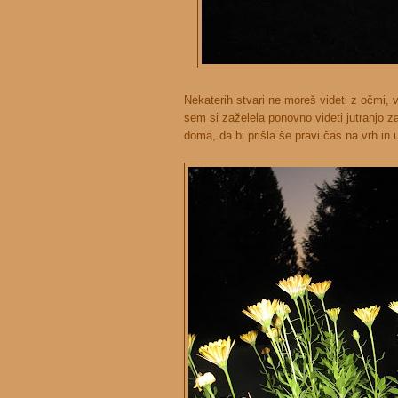
Nekaterih stvari ne moreš videti z očmi, v
sem si zaželela ponovno videti jutranjo za
doma, da bi prišla še pravi čas na vrh in