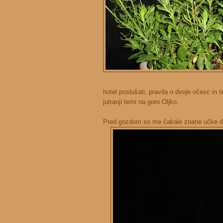
hotel poslušati, pravila o dvoje očesc in t
jutranji temi na goro Oljko.
Pred gozdom so me čakale znane učke d