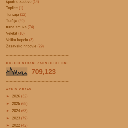
športne zadeve
(14)
Toplice
(1)
Tunizija
(12)
Turčija
(29)
turna smuka
(74)
Velebit
(10)
Velika kapela
(3)
Zasavsko hribovje
(29)
OGLEDI STRANI ZADNJIH 30 DNI
709,123
ARHIV OBJAV
►
2026
(32)
►
2025
(68)
►
2024
(63)
►
2023
(79)
►
2022
(42)