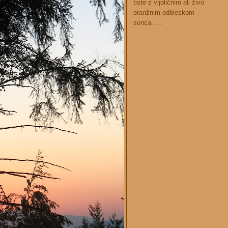
tiste z vijoličnim ali živo
oranžnim odbleskom
sonca.....