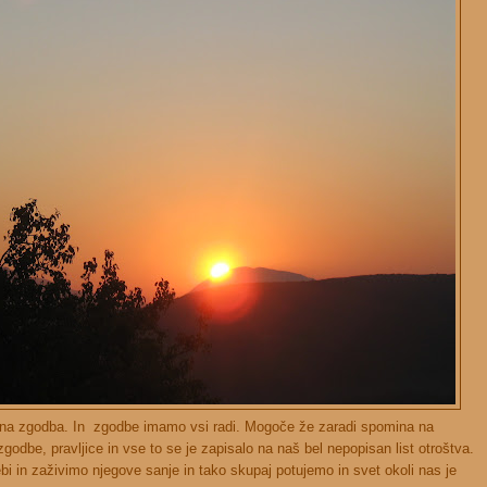
ana zgodba. In zgodbe imamo vsi radi. Mogoče že zaradi spomina na
 zgodbe, pravljice in vse to se je zapisalo na naš bel nepopisan list otroštva.
i in zaživimo njegove sanje in tako skupaj potujemo in svet okoli nas je