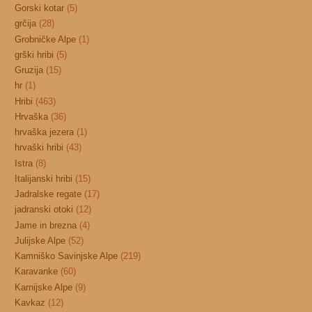
Gorski kotar
(5)
grčija
(28)
Grobničke Alpe
(1)
grški hribi
(5)
Gruzija
(15)
hr
(1)
Hribi
(463)
Hrvaška
(36)
hrvaška jezera
(1)
hrvaški hribi
(43)
Istra
(8)
Italijanski hribi
(15)
Jadralske regate
(17)
jadranski otoki
(12)
Jame in brezna
(4)
Julijske Alpe
(52)
Kamniško Savinjske Alpe
(219)
Karavanke
(60)
Karnijske Alpe
(9)
Kavkaz
(12)