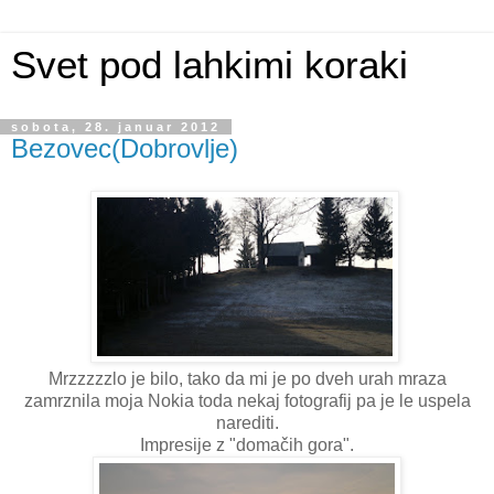
Svet pod lahkimi koraki
sobota, 28. januar 2012
Bezovec(Dobrovlje)
Mrzzzzzlo je bilo, tako da mi je po dveh urah mraza
zamrznila moja Nokia toda nekaj fotografij pa je le uspela
narediti.
Impresije z "domačih gora".