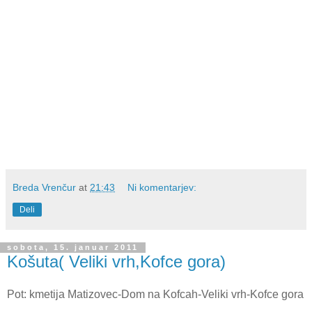
Breda Vrenčur
at
21:43
Ni komentarjev:
Deli
sobota, 15. januar 2011
Košuta( Veliki vrh,Kofce gora)
Pot: kmetija Matizovec-Dom na Kofcah-Veliki vrh-Kofce gora