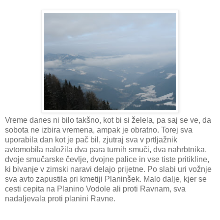
Vreme danes ni bilo takšno, kot bi si želela, pa saj se ve, da
sobota ne izbira vremena, ampak je obratno. Torej sva
uporabila dan kot je pač bil, zjutraj sva v prtljažnik
avtomobila naložila dva para turnih smuči, dva nahrbtnika,
dvoje smučarske čevlje, dvojne palice in vse tiste pritikline,
ki bivanje v zimski naravi delajo prijetne. Po slabi uri vožnje
sva avto zapustila pri kmetiji Planinšek. Malo dalje, kjer se
cesti cepita na Planino Vodole ali proti Ravnam, sva
nadaljevala proti planini Ravne.