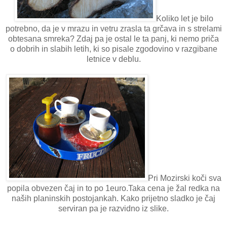
Koliko let je bilo
potrebno, da je v mrazu in vetru zrasla ta grčava in s strelami
obtesana smreka? Zdaj pa je ostal le ta panj, ki nemo priča
o dobrih in slabih letih, ki so pisale zgodovino v razgibane
letnice v deblu.
Pri Mozirski koči sva
popila obvezen čaj in to po 1euro.Taka cena je žal redka na
naših planinskih postojankah. Kako prijetno sladko je čaj
serviran pa je razvidno iz slike.