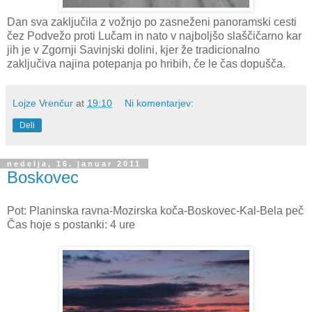
Dan sva zaključila z vožnjo po zasneženi panoramski cesti
čez Podvežo proti Lučam in nato v najboljšo slaščičarno kar
jih je v Zgornji Savinjski dolini, kjer že tradicionalno
zaključiva najina potepanja po hribih, če le čas dopušča.
Lojze Vrenčur
at
19:10
Ni komentarjev:
Deli
nedelja, 16. januar 2011
Boskovec
Pot: Planinska ravna-Mozirska koča-Boskovec-Kal-Bela peč
Čas hoje s postanki: 4 ure