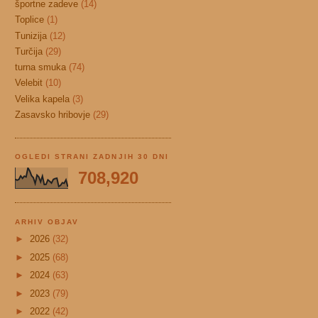
športne zadeve
(14)
Toplice
(1)
Tunizija
(12)
Turčija
(29)
turna smuka
(74)
Velebit
(10)
Velika kapela
(3)
Zasavsko hribovje
(29)
OGLEDI STRANI ZADNJIH 30 DNI
708,920
ARHIV OBJAV
►
2026
(32)
►
2025
(68)
►
2024
(63)
►
2023
(79)
►
2022
(42)