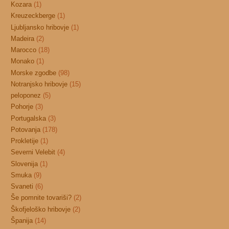
Kozara
(1)
Kreuzeckberge
(1)
Ljubljansko hribovje
(1)
Madeira
(2)
Marocco
(18)
Monako
(1)
Morske zgodbe
(98)
Notranjsko hribovje
(15)
peloponez
(5)
Pohorje
(3)
Portugalska
(3)
Potovanja
(178)
Prokletije
(1)
Severni Velebit
(4)
Slovenija
(1)
Smuka
(9)
Svaneti
(6)
Še pomnite tovariši?
(2)
Škofjeloško hribovje
(2)
Španija
(14)