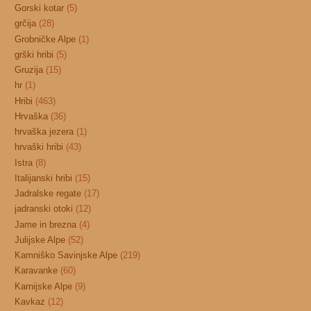
Gorski kotar
(5)
grčija
(28)
Grobničke Alpe
(1)
grški hribi
(5)
Gruzija
(15)
hr
(1)
Hribi
(463)
Hrvaška
(36)
hrvaška jezera
(1)
hrvaški hribi
(43)
Istra
(8)
Italijanski hribi
(15)
Jadralske regate
(17)
jadranski otoki
(12)
Jame in brezna
(4)
Julijske Alpe
(52)
Kamniško Savinjske Alpe
(219)
Karavanke
(60)
Karnijske Alpe
(9)
Kavkaz
(12)