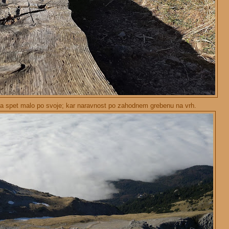
la spet malo po svoje; kar naravnost po zahodnem grebenu na vrh.