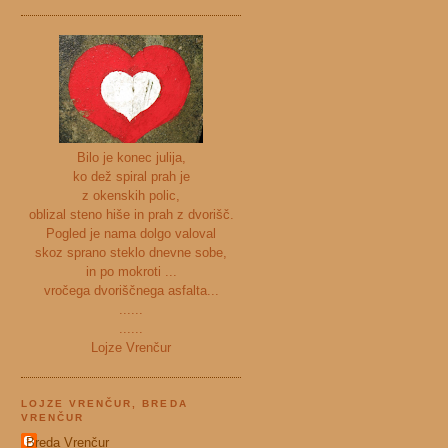
Bilo je konec julija,
ko dež spiral prah je
z okenskih polic,
oblizal steno hiše in prah z dvorišč.
Pogled je nama dolgo valoval
skoz sprano steklo dnevne sobe,
in po mokroti ...
vročega dvoriščnega asfalta...
......
......
Lojze Vrenčur
LOJZE VRENČUR, BREDA
VRENČUR
Breda Vrenčur