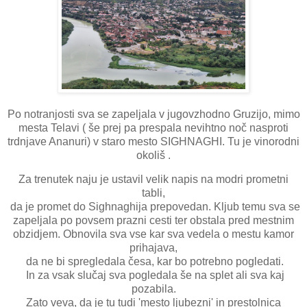
Po notranjosti sva se zapeljala v jugovzhodno Gruzijo, mimo
mesta Telavi ( še prej pa prespala nevihtno noč nasproti
trdnjave Ananuri) v staro mesto SIGHNAGHI. Tu je vinorodni
okoliš .
Za trenutek naju je ustavil velik napis na modri prometni
tabli,
da je promet do Sighnaghija prepovedan. Kljub temu sva se
zapeljala po povsem prazni cesti ter obstala pred mestnim
obzidjem. Obnovila sva vse kar sva vedela o mestu kamor
prihajava,
da ne bi spregledala česa, kar bo potrebno pogledati.
In za vsak slučaj sva pogledala še na splet ali sva kaj
pozabila.
Zato veva, da je tu tudi 'mesto ljubezni' in prestolnica