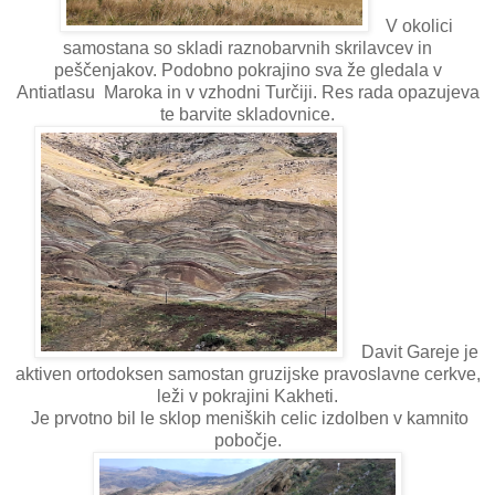
V okolici
samostana so skladi raznobarvnih skrilavcev in
peščenjakov. Podobno pokrajino sva že gledala v
Antiatlasu Maroka in v vzhodni Turčiji. Res rada opazujeva
te barvite skladovnice.
Davit Gareje je
aktiven ortodoksen samostan gruzijske pravoslavne cerkve,
leži v pokrajini Kakheti.
Je prvotno bil le sklop meniških celic izdolben v kamnito
pobočje.