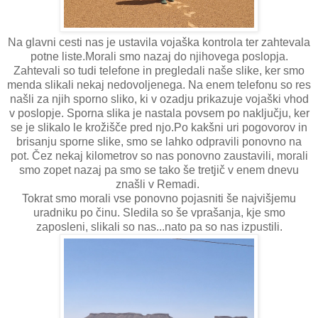
Na glavni cesti nas je ustavila vojaška kontrola ter zahtevala
potne liste.Morali smo nazaj do njihovega poslopja.
Zahtevali so tudi telefone in pregledali naše slike, ker smo
menda slikali nekaj nedovoljenega. Na enem telefonu so res
našli za njih sporno sliko, ki v ozadju prikazuje vojaški vhod
v poslopje. Sporna slika je nastala povsem po naključju, ker
se je slikalo le krožišče pred njo.Po kakšni uri pogovorov in
brisanju sporne slike, smo se lahko odpravili ponovno na
pot. Čez nekaj kilometrov so nas ponovno zaustavili, morali
smo zopet nazaj pa smo se tako še tretjič v enem dnevu
znašli v Remadi.
Tokrat smo morali vse ponovno pojasniti še najvišjemu
uradniku po činu. Sledila so še vprašanja, kje smo
zaposleni, slikali so nas...nato pa so nas izpustili.