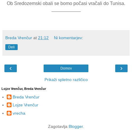
Ob Sredozemski obali se bomo počasi vračali do Tunisa.
___________
Breda Vrenčur
at
21:12
Ni komentarjev:
Deli
‹
›
Domov
Prikaži spletno različico
Lojze Vrenčur, Breda Vrenčur
Breda Vrenčur
Lojze Vrenčur
vrecha
Zagotavlja
Blogger
.