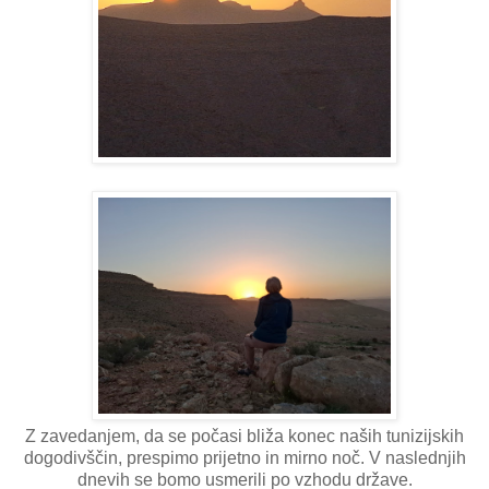
Z zavedanjem, da se počasi bliža konec naših tunizijskih
dogodivščin, prespimo prijetno in mirno noč. V naslednjih
dnevih se bomo usmerili po vzhodu države.