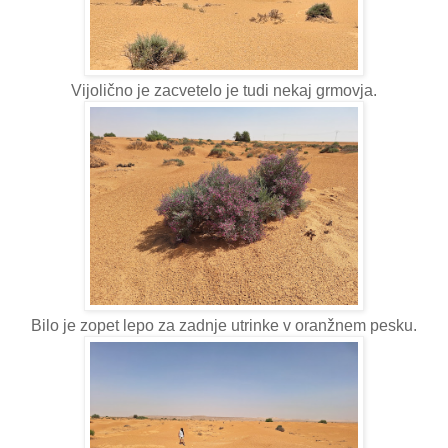
Vijolično je zacvetelo je tudi nekaj grmovja.
Bilo je zopet lepo za zadnje utrinke v oranžnem pesku.