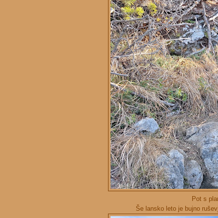
Pot s pla
Še lansko leto je bujno ruše