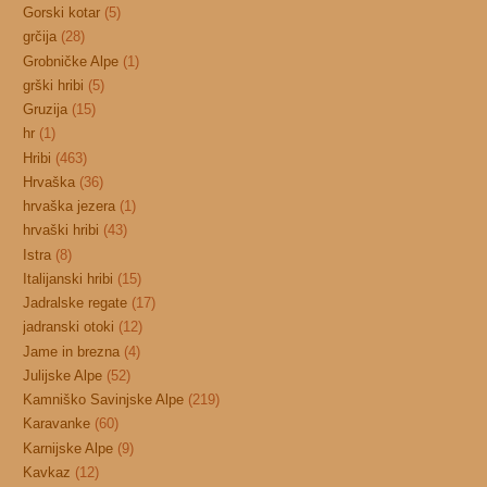
Gorski kotar
(5)
grčija
(28)
Grobničke Alpe
(1)
grški hribi
(5)
Gruzija
(15)
hr
(1)
Hribi
(463)
Hrvaška
(36)
hrvaška jezera
(1)
hrvaški hribi
(43)
Istra
(8)
Italijanski hribi
(15)
Jadralske regate
(17)
jadranski otoki
(12)
Jame in brezna
(4)
Julijske Alpe
(52)
Kamniško Savinjske Alpe
(219)
Karavanke
(60)
Karnijske Alpe
(9)
Kavkaz
(12)