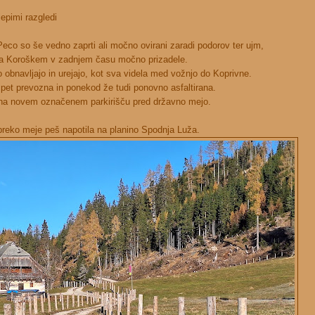
epimi razgledi
Peco so še vedno zaprti ali močno ovirani zaradi podorov ter ujm,
na Koroškem v zadnjem času močno prizadele.
 obnavljajo in urejajo, kot sva videla med vožnjo do Koprivne.
spet prevozna in ponekod že tudi ponovno asfaltirana.
 na novem označenem parkirišču pred državno mejo.
reko meje peš napotila na planino Spodnja Luža.