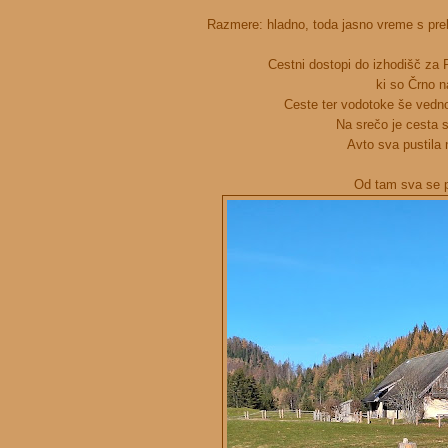
Razmere: hladno, toda jasno vreme s prel
Cestni dostopi do izhodišč za 
ki so Črno 
Ceste ter vodotoke še vedno
Na srečo je cesta 
Avto sva pustila
Od tam sva se p