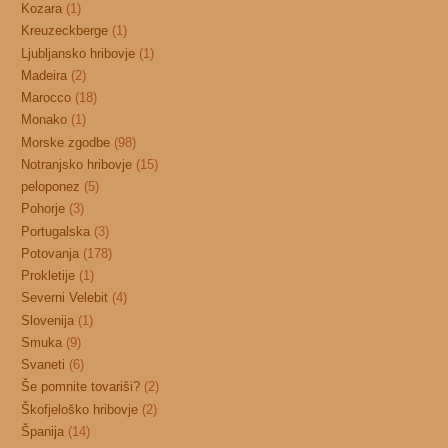
Kozara
(1)
Kreuzeckberge
(1)
Ljubljansko hribovje
(1)
Madeira
(2)
Marocco
(18)
Monako
(1)
Morske zgodbe
(98)
Notranjsko hribovje
(15)
peloponez
(5)
Pohorje
(3)
Portugalska
(3)
Potovanja
(178)
Prokletije
(1)
Severni Velebit
(4)
Slovenija
(1)
Smuka
(9)
Svaneti
(6)
Še pomnite tovariši?
(2)
Škofjeloško hribovje
(2)
Španija
(14)