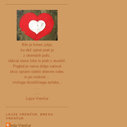
Bilo je konec julija,
ko dež spiral prah je
z okenskih polic,
oblizal steno hiše in prah z dvorišč.
Pogled je nama dolgo valoval
skoz sprano steklo dnevne sobe,
in po mokroti ...
vročega dvoriščnega asfalta...
......
......
Lojze Vrenčur
LOJZE VRENČUR, BREDA
VRENČUR
Breda Vrenčur