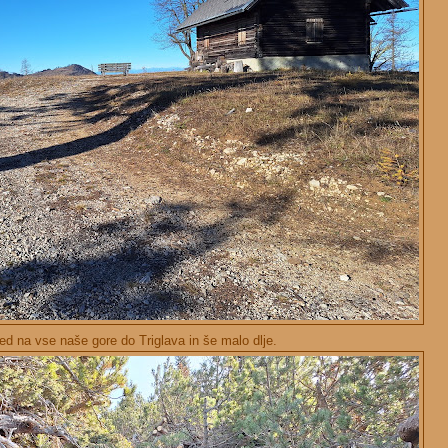
led na vse naše gore do Triglava in še malo dlje.