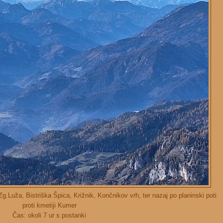
g.Luža, Bistriška Špica, Križnik, Končnikov vrh, ter nazaj po planinski poti
proti kmetiji Kumer
Čas: okoli 7 ur s postanki