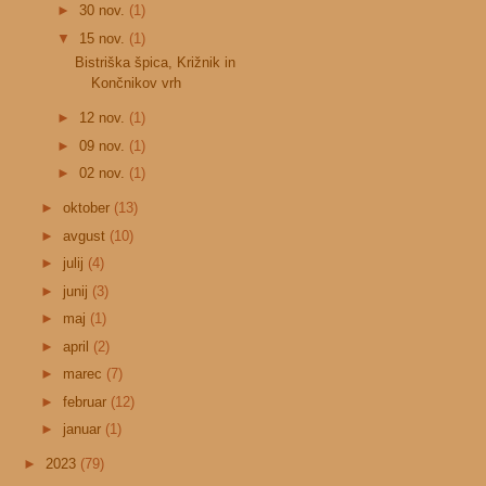
►
30 nov.
(1)
▼
15 nov.
(1)
Bistriška špica, Križnik in
Končnikov vrh
►
12 nov.
(1)
►
09 nov.
(1)
►
02 nov.
(1)
►
oktober
(13)
►
avgust
(10)
►
julij
(4)
►
junij
(3)
►
maj
(1)
►
april
(2)
►
marec
(7)
►
februar
(12)
►
januar
(1)
►
2023
(79)