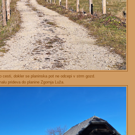
po cesti, dokler se planinska pot ne odcepi v strm gozd.
alu prideva do planine Zgornja Luža.