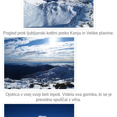
Pogled proti ljubljanski kotlini preko Konja in Velike planine.
Ojstrica v vsej svoji beli lepoti. Videla sva gornika, ki se je
previdno spuščal z vrha.