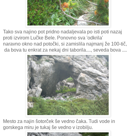
Tako sva najino pot pridno nadaljevala po isti poti nazaj
proti izvirom Lučke Bele. Ponovno sva 'odkrila'
naravno okno nad potočki, si zamislila najmanj že 100-tič,
da bova tu enkrat za nekaj dni taborila...., seveda bova ....
Mesto za najin šotorček še vedno čaka. Tudi vode in
gorskega miru je tukaj še vedno v izobilju.