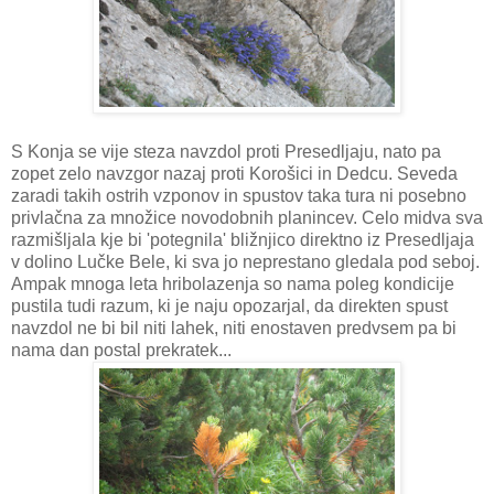
S Konja se vije steza navzdol proti Presedljaju, nato pa
zopet zelo navzgor nazaj proti Korošici in Dedcu. Seveda
zaradi takih ostrih vzponov in spustov taka tura ni posebno
privlačna za množice novodobnih planincev. Celo midva sva
razmišljala kje bi 'potegnila' bližnjico direktno iz Presedljaja
v dolino Lučke Bele, ki sva jo neprestano gledala pod seboj.
Ampak mnoga leta hribolazenja so nama poleg kondicije
pustila tudi razum, ki je naju opozarjal, da direkten spust
navzdol ne bi bil niti lahek, niti enostaven predvsem pa bi
nama dan postal prekratek...