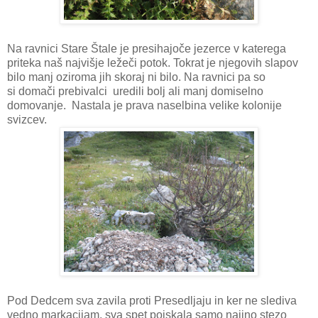
Na ravnici Stare Štale je presihajoče jezerce v katerega
priteka naš najvišje ležeči potok. Tokrat je njegovih slapov
bilo manj oziroma jih skoraj ni bilo. Na ravnici pa so
si domači prebivalci uredili bolj ali manj domiselno
domovanje. Nastala je prava naselbina velike kolonije
svizcev.
Pod Dedcem sva zavila proti Presedljaju in ker ne slediva
vedno markacijam, sva spet poiskala samo najino stezo