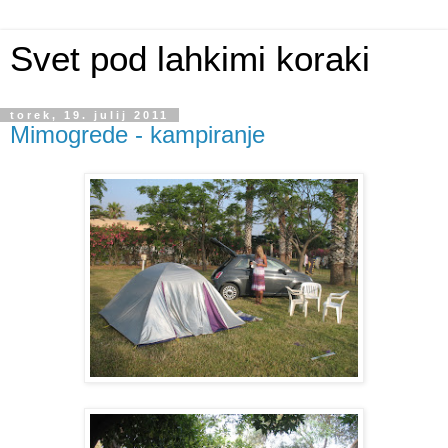
Svet pod lahkimi koraki
torek, 19. julij 2011
Mimogrede - kampiranje