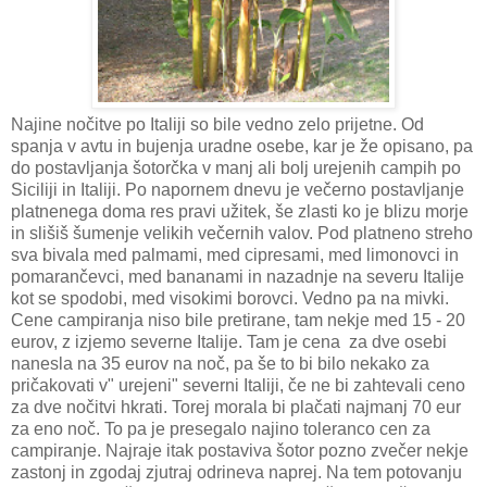
Najine nočitve po Italiji so bile vedno zelo prijetne. Od
spanja v avtu in bujenja uradne osebe, kar je že opisano, pa
do postavljanja šotorčka v manj ali bolj urejenih campih po
Siciliji in Italiji. Po napornem dnevu je večerno postavljanje
platnenega doma res pravi užitek, še zlasti ko je blizu morje
in slišiš šumenje velikih večernih valov. Pod platneno streho
sva bivala med palmami, med cipresami, med limonovci in
pomarančevci, med bananami in nazadnje na severu Italije
kot se spodobi, med visokimi borovci. Vedno pa na mivki.
Cene campiranja niso bile pretirane, tam nekje med 15 - 20
eurov, z izjemo severne Italije. Tam je cena za dve osebi
nanesla na 35 eurov na noč, pa še to bi bilo nekako za
pričakovati v" urejeni" severni Italiji, če ne bi zahtevali ceno
za dve nočitvi hkrati. Torej morala bi plačati najmanj 70 eur
za eno noč. To pa je presegalo najino toleranco cen za
campiranje. Najraje itak postaviva šotor pozno zvečer nekje
zastonj in zgodaj zjutraj odrineva naprej. Na tem potovanju