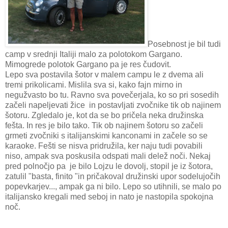
Posebnost je bil tudi
camp v srednji Italiji malo za polotokom Gargano.
Mimogrede polotok Gargano pa je res čudovit.
Lepo sva postavila šotor v malem campu le z dvema ali
tremi prikolicami. Mislila sva si, kako fajn mirno in
negužvasto bo tu. Ravno sva povečerjala, ko so pri sosedih
začeli napeljevati žice in postavljati zvočnike tik ob najinem
šotoru. Zgledalo je, kot da se bo pričela neka družinska
fešta. In res je bilo tako. Tik ob najinem šotoru so začeli
grmeti zvočniki s italijanskimi kanconami in začele so se
karaoke. Fešti se nisva pridružila, ker naju tudi povabili
niso, ampak sva poskusila odspati mali delež noči. Nekaj
pred polnočjo pa je bilo Lojzu le dovolj, stopil je iz šotora,
zatulil "basta, finito "in pričakoval družinski upor sodelujočih
popevkarjev..., ampak ga ni bilo. Lepo so utihnili, se malo po
italijansko kregali med seboj in nato je nastopila spokojna
noč.