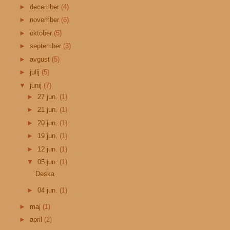
►
december
(4)
►
november
(6)
►
oktober
(5)
►
september
(3)
►
avgust
(5)
►
julij
(5)
▼
junij
(7)
►
27 jun.
(1)
►
21 jun.
(1)
►
20 jun.
(1)
►
19 jun.
(1)
►
12 jun.
(1)
▼
05 jun.
(1)
Deska
►
04 jun.
(1)
►
maj
(1)
►
april
(2)