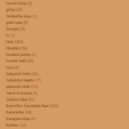
Gorski kotar
(5)
grčija
(28)
Grobničke Alpe
(1)
grški hribi
(5)
Gruzija
(15)
hr
(1)
Hribi
(463)
Hrvaška
(36)
hrvaška jezera
(1)
hrvaški hribi
(43)
Istra
(8)
Italijanski hribi
(15)
Jadralske regate
(17)
jadranski otoki
(12)
Jame in brezna
(4)
Julijske Alpe
(52)
Kamniško Savinjske Alpe
(219)
Karavanke
(60)
Karnijske Alpe
(9)
Kavkaz
(12)