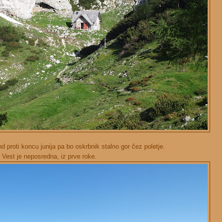
d proti koncu junija pa bo oskrbnik stalno gor čez poletje.
Vest je neposredna, iz prve roke.