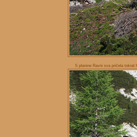
S planine Ravni sva pričela tokrat