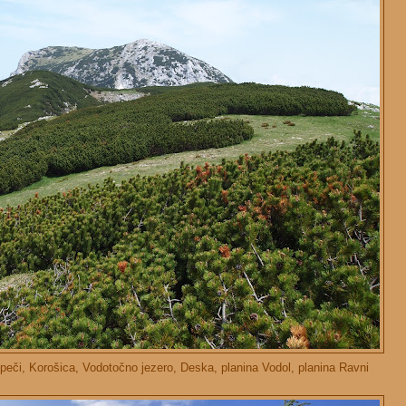
i peči, Korošica, Vodotočno jezero, Deska, planina Vodol, planina Ravni