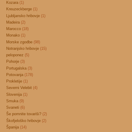
Kozara
(1)
Kreuzeckberge
(1)
Ljubljansko hribovje
(1)
Madeira
(2)
Marocco
(18)
Monako
(1)
Morske zgodbe
(98)
Notranjsko hribovje
(15)
peloponez
(5)
Pohorje
(3)
Portugalska
(3)
Potovanja
(178)
Prokletije
(1)
Severni Velebit
(4)
Slovenija
(1)
Smuka
(9)
Svaneti
(6)
Še pomnite tovariši?
(2)
Škofjeloško hribovje
(2)
Španija
(14)