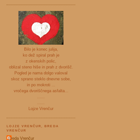
Bilo je konec julija,
ko dež spiral prah je
z okenskih polic,
oblizal steno hiše in prah z dvorišč.
Pogled je nama dolgo valoval
skoz sprano steklo dnevne sobe,
in po mokroti ...
vročega dvoriščnega asfalta...
......
......
Lojze Vrenčur
LOJZE VRENČUR, BREDA
VRENČUR
Breda Vrenčur