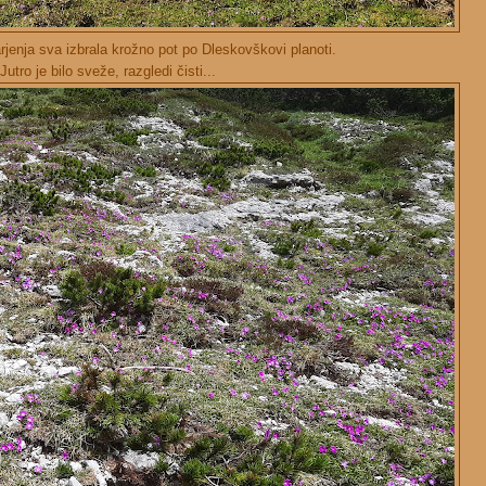
arjenja sva izbrala krožno pot po Dleskovškovi planoti.
Jutro je bilo sveže, razgledi čisti...