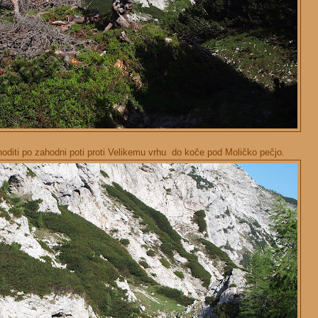
 hoditi po zahodni poti proti Velikemu vrhu do koče pod Moličko pečjo.