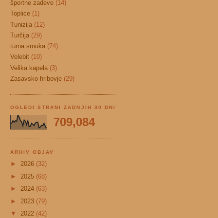
športne zadeve
(14)
Toplice
(1)
Tunizija
(12)
Turčija
(29)
turna smuka
(74)
Velebit
(10)
Velika kapela
(3)
Zasavsko hribovje
(29)
OGLEDI STRANI ZADNJIH 30 DNI
709,084
ARHIV OBJAV
►
2026
(32)
►
2025
(68)
►
2024
(63)
►
2023
(79)
▼
2022
(42)