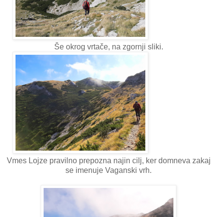
Še okrog vrtače, na zgornji sliki.
Vmes Lojze pravilno prepozna najin cilj, ker domneva zakaj
se imenuje Vaganski vrh.