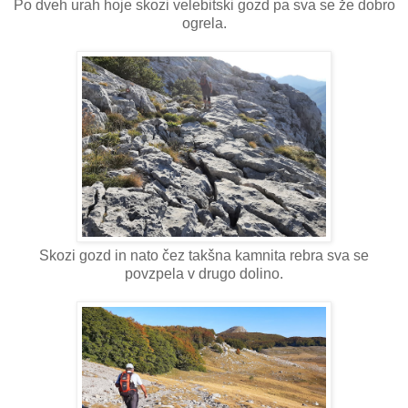
Po dveh urah hoje skozi velebitski gozd pa sva se že dobro
ogrela.
Skozi gozd in nato čez takšna kamnita rebra sva se
povzpela v drugo dolino.