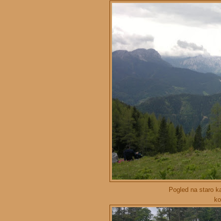
Pogled na staro k
ko