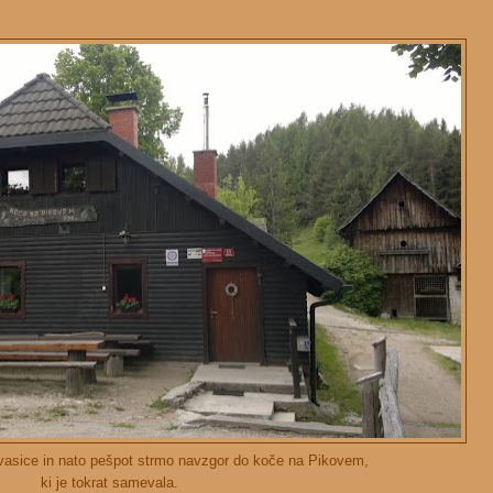
 vasice in nato pešpot strmo navzgor do koče na Pikovem,
ki je tokrat samevala.