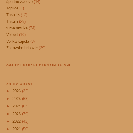
športne zadeve
(14)
Toplice
(1)
Tunizija
(12)
Turčija
(29)
turna smuka
(74)
Velebit
(10)
Velika kapela
(3)
Zasavsko hribovje
(29)
OGLEDI STRANI ZADNJIH 30 DNI
ARHIV OBJAV
►
2026
(32)
►
2025
(68)
►
2024
(63)
►
2023
(79)
►
2022
(42)
►
2021
(50)