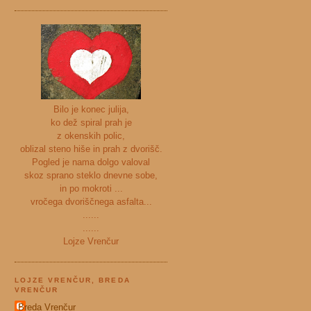
Bilo je konec julija,
ko dež spiral prah je
z okenskih polic,
oblizal steno hiše in prah z dvorišč.
Pogled je nama dolgo valoval
skoz sprano steklo dnevne sobe,
in po mokroti ...
vročega dvoriščnega asfalta...
......
......
Lojze Vrenčur
LOJZE VRENČUR, BREDA
VRENČUR
Breda Vrenčur