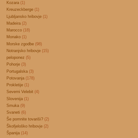
Kozara
(1)
Kreuzeckberge
(1)
Ljubljansko hribovje
(1)
Madeira
(2)
Marocco
(18)
Monako
(1)
Morske zgodbe
(98)
Notranjsko hribovje
(15)
peloponez
(5)
Pohorje
(3)
Portugalska
(3)
Potovanja
(178)
Prokletije
(1)
Severni Velebit
(4)
Slovenija
(1)
Smuka
(9)
Svaneti
(6)
Še pomnite tovariši?
(2)
Škofjeloško hribovje
(2)
Španija
(14)