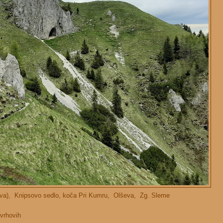
va), Knipsovo sedlo, koča Pri Kumru, Olševa, Zg. Sleme
vrhovih