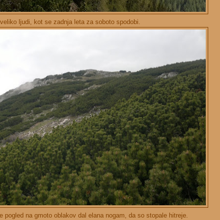
 veliko ljudi, kot se zadnja leta za soboto spodobi.
 je pogled na gmoto oblakov dal elana nogam, da so stopale hitreje.