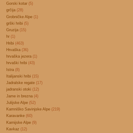
Gorski kotar
(5)
grčija
(28)
Grobničke Alpe
(1)
grški hribi
(5)
Gruzija
(15)
hr
(1)
Hribi
(463)
Hrvaška
(36)
hrvaška jezera
(1)
hrvaški hribi
(43)
Istra
(8)
Italijanski hribi
(15)
Jadralske regate
(17)
jadranski otoki
(12)
Jame in brezna
(4)
Julijske Alpe
(52)
Kamniško Savinjske Alpe
(219)
Karavanke
(60)
Karnijske Alpe
(9)
Kavkaz
(12)