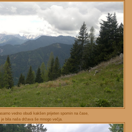
asarno vedno obudi kakšen prijeten spomin na čase,
 je bila naša država še mnogo večja.