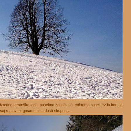
zredno strateško lego, posebno zgodovino, enkratno poselitev in ime, ki
 saj s pravimi gorami nima dosti skupnega.