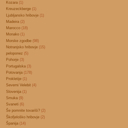
Kozara
(1)
Kreuzeckberge
(1)
Ljubljansko hribovje
(1)
Madeira
(2)
Marocco
(18)
Monako
(1)
Morske zgodbe
(98)
Notranjsko hribovje
(15)
peloponez
(5)
Pohorje
(3)
Portugalska
(3)
Potovanja
(178)
Prokletije
(1)
Severni Velebit
(4)
Slovenija
(1)
Smuka
(9)
Svaneti
(6)
Še pomnite tovariši?
(2)
Škofjeloško hribovje
(2)
Španija
(14)