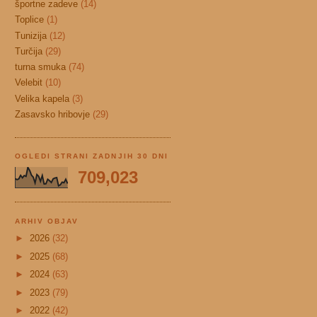
športne zadeve
(14)
Toplice
(1)
Tunizija
(12)
Turčija
(29)
turna smuka
(74)
Velebit
(10)
Velika kapela
(3)
Zasavsko hribovje
(29)
OGLEDI STRANI ZADNJIH 30 DNI
709,023
ARHIV OBJAV
►
2026
(32)
►
2025
(68)
►
2024
(63)
►
2023
(79)
►
2022
(42)