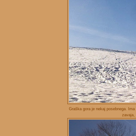
Graška gora je nekaj posebnega. Ima i
zavaja,