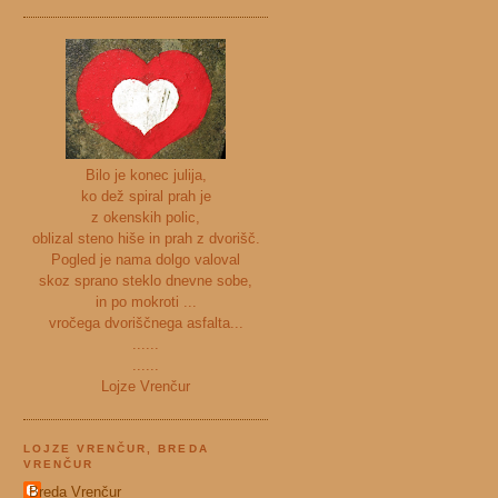
Bilo je konec julija,
ko dež spiral prah je
z okenskih polic,
oblizal steno hiše in prah z dvorišč.
Pogled je nama dolgo valoval
skoz sprano steklo dnevne sobe,
in po mokroti ...
vročega dvoriščnega asfalta...
......
......
Lojze Vrenčur
LOJZE VRENČUR, BREDA
VRENČUR
Breda Vrenčur