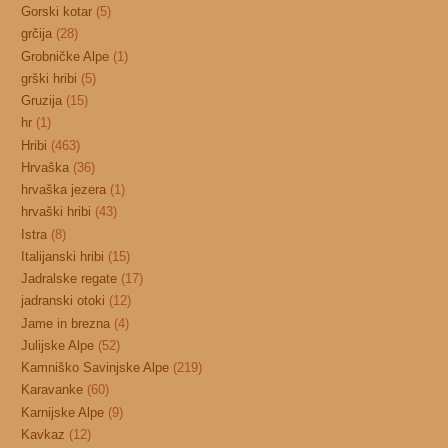
Gorski kotar
(5)
grčija
(28)
Grobničke Alpe
(1)
grški hribi
(5)
Gruzija
(15)
hr
(1)
Hribi
(463)
Hrvaška
(36)
hrvaška jezera
(1)
hrvaški hribi
(43)
Istra
(8)
Italijanski hribi
(15)
Jadralske regate
(17)
jadranski otoki
(12)
Jame in brezna
(4)
Julijske Alpe
(52)
Kamniško Savinjske Alpe
(219)
Karavanke
(60)
Karnijske Alpe
(9)
Kavkaz
(12)