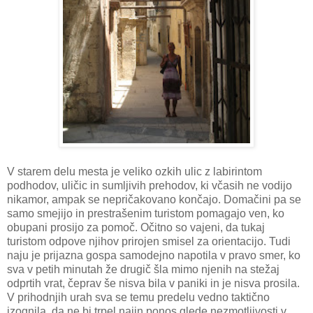
V starem delu mesta je veliko ozkih ulic z labirintom
podhodov, uličic in sumljivih prehodov, ki včasih ne vodijo
nikamor, ampak se nepričakovano končajo. Domačini pa se
samo smejijo in prestrašenim turistom pomagajo ven, ko
obupani prosijo za pomoč. Očitno so vajeni, da tukaj
turistom odpove njihov prirojen smisel za orientacijo. Tudi
naju je prijazna gospa samodejno napotila v pravo smer, ko
sva v petih minutah že drugič šla mimo njenih na stežaj
odprtih vrat, čeprav še nisva bila v paniki in je nisva prosila.
V prihodnjih urah sva se temu predelu vedno taktično
izognila, da ne bi trpel najin ponos glede nezmotljivosti v