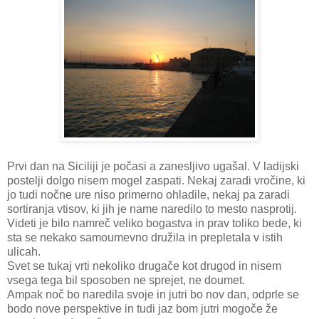
Prvi dan na Siciliji je počasi a zanesljivo ugašal. V ladijski
postelji dolgo nisem mogel zaspati. Nekaj zaradi vročine, ki
jo tudi nočne ure niso primerno ohladile, nekaj pa zaradi
sortiranja vtisov, ki jih je name naredilo to mesto nasprotij.
Videti je bilo namreč veliko bogastva in prav toliko bede, ki
sta se nekako samoumevno družila in prepletala v istih
ulicah.
Svet se tukaj vrti nekoliko drugače kot drugod in nisem
vsega tega bil sposoben ne sprejet, ne doumet.
Ampak noč bo naredila svoje in jutri bo nov dan, odprle se
bodo nove perspektive in tudi jaz bom jutri mogoče že