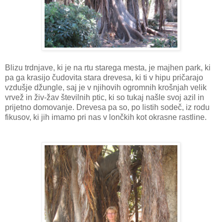
Blizu trdnjave, ki je na rtu starega mesta, je majhen park, ki
pa ga krasijo čudovita stara drevesa, ki ti v hipu pričarajo
vzdušje džungle, saj je v njihovih ogromnih krošnjah velik
vrvež in živ-žav številnih ptic, ki so tukaj našle svoj azil in
prijetno domovanje. Drevesa pa so, po listih sodeč, iz rodu
fikusov, ki jih imamo pri nas v lončkih kot okrasne rastline.