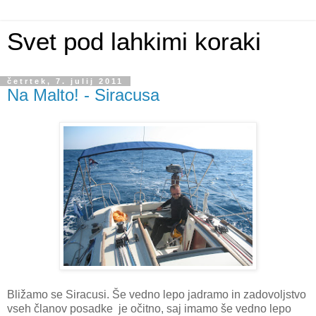
Svet pod lahkimi koraki
četrtek, 7. julij 2011
Na Malto! - Siracusa
Bližamo se Siracusi. Še vedno lepo jadramo in zadovoljstvo
vseh članov posadke je očitno, saj imamo še vedno lepo