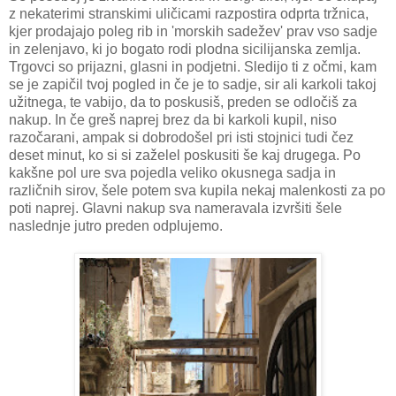
z nekaterimi stranskimi uličicami razpostira odprta tržnica,
kjer prodajajo poleg rib in 'morskih sadežev' prav vso sadje
in zelenjavo, ki jo bogato rodi plodna sicilijanska zemlja.
Trgovci so prijazni, glasni in podjetni. Sledijo ti z očmi, kam
se je zapičil tvoj pogled in če je to sadje, sir ali karkoli takoj
užitnega, te vabijo, da to poskusiš, preden se odločiš za
nakup. In če greš naprej brez da bi karkoli kupil, niso
razočarani, ampak si dobrodošel pri isti stojnici tudi čez
deset minut, ko si si zaželel poskusiti še kaj drugega. Po
kakšne pol ure sva pojedla veliko okusnega sadja in
različnih sirov, šele potem sva kupila nekaj malenkosti za po
poti naprej. Glavni nakup sva nameravala izvršiti šele
naslednje jutro preden odplujemo.